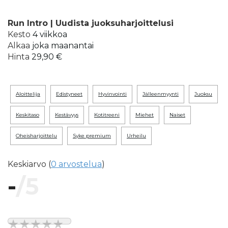
Run Intro | Uudista juoksuharjoittelusi
Kesto
4 viikkoa
Alkaa
joka maanantai
Hinta
29,90 €
aloittelija
edistyneet
hyvinvointi
jälleenmyynti
juoksu
keskitaso
kestävyys
kotitreeni
miehet
naiset
oheisharjoittelu
syke premium
urheilu
Keskiarvo (
0 arvostelua
)
-
/5