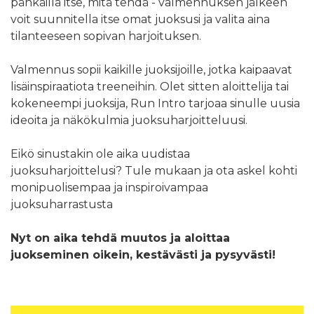
pähkäillä itse, mitä tehdä - valmennuksen jälkeen
voit suunnitella itse omat juoksusi ja valita aina
tilanteeseen sopivan harjoituksen.
Valmennus sopii kaikille juoksijoille, jotka kaipaavat
lisäinspiraatiota treeneihin. Olet sitten aloittelija tai
kokeneempi juoksija, Run Intro tarjoaa sinulle uusia
ideoita ja näkökulmia juoksuharjoitteluusi.
Eikö sinustakin ole aika uudistaa
juoksuharjoittelusi? Tule mukaan ja ota askel kohti
monipuolisempaa ja inspiroivampaa
juoksuharrastusta
Nyt on aika tehdä muutos ja aloittaa
juokseminen oikein, kestävästi ja pysyvästi!