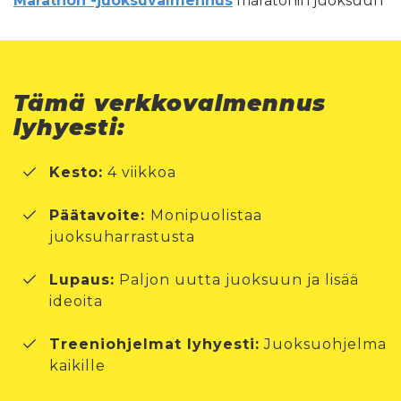
Marathon -juoksuvalmennus
maratonin juoksuun
Tämä verkkovalmennus
lyhyesti:
Kesto:
4 viikkoa
Päätavoite:
Monipuolistaa
juoksuharrastusta
Lupaus:
Paljon uutta juoksuun ja lisää
ideoita
Treeniohjelmat lyhyesti:
Juoksuohjelma
kaikille