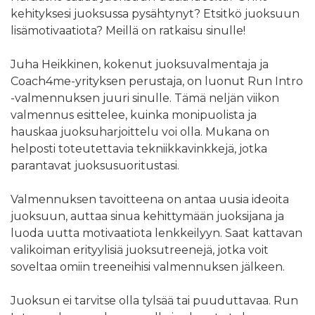
kehityksesi juoksussa pysähtynyt? Etsitkö juoksuun
lisämotivaatiota? Meillä on ratkaisu sinulle!
Juha Heikkinen, kokenut juoksuvalmentaja ja
Coach4me-yrityksen perustaja, on luonut Run Intro
-valmennuksen juuri sinulle. Tämä neljän viikon
valmennus esittelee, kuinka monipuolista ja
hauskaa juoksuharjoittelu voi olla. Mukana on
helposti toteutettavia tekniikkavinkkejä, jotka
parantavat juoksusuoritustasi.
Valmennuksen tavoitteena on antaa uusia ideoita
juoksuun, auttaa sinua kehittymään juoksijana ja
luoda uutta motivaatiota lenkkeilyyn. Saat kattavan
valikoiman erityylisiä juoksutreenejä, jotka voit
soveltaa omiin treeneihisi valmennuksen jälkeen.
Juoksun ei tarvitse olla tylsää tai puuduttavaa. Run