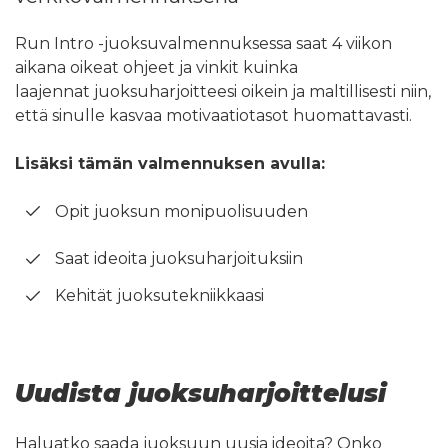
Run Intro -juoksuvalmennuksessa saat 4 viikon
aikana oikeat ohjeet ja vinkit kuinka
laajennat juoksuharjoitteesi oikein ja maltillisesti niin,
että sinulle kasvaa motivaatiotasot huomattavasti.
Lisäksi tämän valmennuksen avulla:
Opit juoksun monipuolisuuden
Saat ideoita juoksuharjoituksiin
Kehität juoksutekniikkaasi
Uudista juoksuharjoittelusi
Haluatko saada juoksuun uusia ideoita? Onko