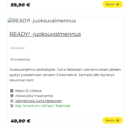
59,90 €
Koriin
READY! -juoksuvalmennus
(0 arvostelua)
Juoksuohjelma aloittelijalle. Juha Heikkisen valmennuksen jälkeen
pystyt juoksemaan ainakin 5 kilometriä. Samalla olet löytänyt
liikunnan ilon!
Kesto
12 viikkoa
Alkaa joka maanantai
Valmentaja Juha Heikkinen
Käy Smartum / ePassi / Edenred
49,90 €
Koriin