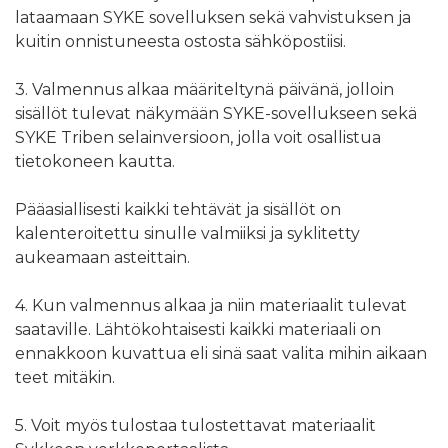
lataamaan SYKE sovelluksen sekä vahvistuksen ja
kuitin onnistuneesta ostosta sähköpostiisi.
3. Valmennus alkaa määriteltynä päivänä, jolloin
sisällöt tulevat näkymään SYKE-sovellukseen sekä
SYKE Triben selainversioon, jolla voit osallistua
tietokoneen kautta.
Pääasiallisesti kaikki tehtävät ja sisällöt on
kalenteroitettu sinulle valmiiksi ja syklitetty
aukeamaan asteittain.
4. Kun valmennus alkaa ja niin materiaalit tulevat
saataville. Lähtökohtaisesti kaikki materiaali on
ennakkoon kuvattua eli sinä saat valita mihin aikaan
teet mitäkin.
5. Voit myös tulostaa tulostettavat materiaalit