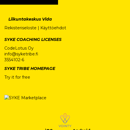
Liikuntakeskus Vida
Rekisteriseloste
|
Käyttöehdot
SYKE COACHING LICENSES
CodeLotus Oy
info@syketribe.fi
3554102-6
SYKE TRIBE HOMEPAGE
Try it for free