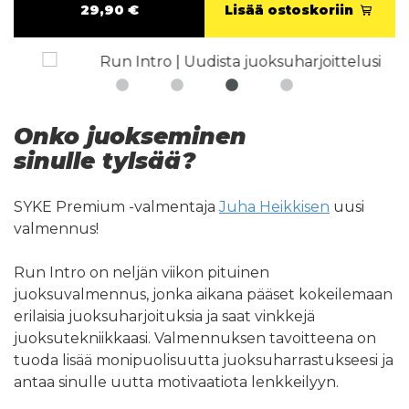
29,90 €
Lisää ostoskoriin
Onko juokseminen
sinulle tylsää?
SYKE Premium -valmentaja
Juha Heikkisen
uusi
valmennus!
Run Intro on neljän viikon pituinen
juoksuvalmennus, jonka aikana pääset kokeilemaan
erilaisia juoksuharjoituksia ja saat vinkkejä
juoksutekniikkaasi. Valmennuksen tavoitteena on
tuoda lisää monipuolisuutta juoksuharrastukseesi ja
antaa sinulle uutta motivaatiota lenkkeilyyn.