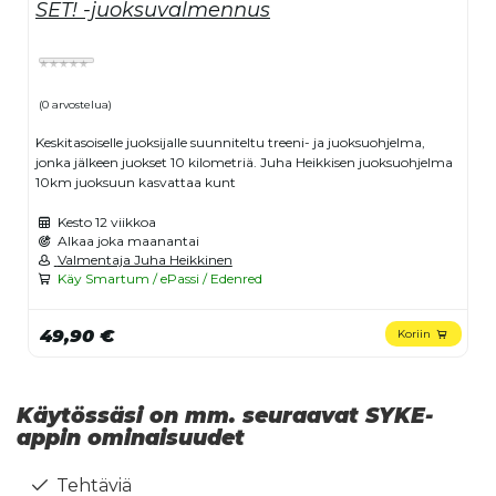
SET! -juoksuvalmennus
(0 arvostelua)
Keskitasoiselle juoksijalle suunniteltu treeni- ja juoksuohjelma,
jonka jälkeen juokset 10 kilometriä. Juha Heikkisen juoksuohjelma
10km juoksuun kasvattaa kunt
Kesto
12 viikkoa
Alkaa joka maanantai
Valmentaja Juha Heikkinen
Käy Smartum / ePassi / Edenred
49,90 €
Koriin
Käytössäsi on mm. seuraavat SYKE-
appin ominaisuudet
Tehtäviä