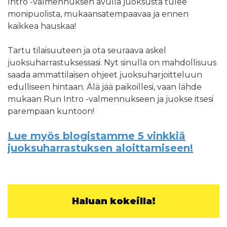
Intro -valmennuksen avulla juoksusta tulee
monipuolista, mukaansatempaavaa ja ennen
kaikkea hauskaa!
Tartu tilaisuuteen ja ota seuraava askel
juoksuharrastuksessasi. Nyt sinulla on mahdollisuus
saada ammattilaisen ohjeet juoksuharjoitteluun
edulliseen hintaan. Älä jää paikoillesi, vaan lähde
mukaan Run Intro -valmennukseen ja juokse itsesi
parempaan kuntoon!
Lue myös blogistamme 5 vinkkiä
juoksuharrastuksen aloittamiseen!
Haluan kokeilla!