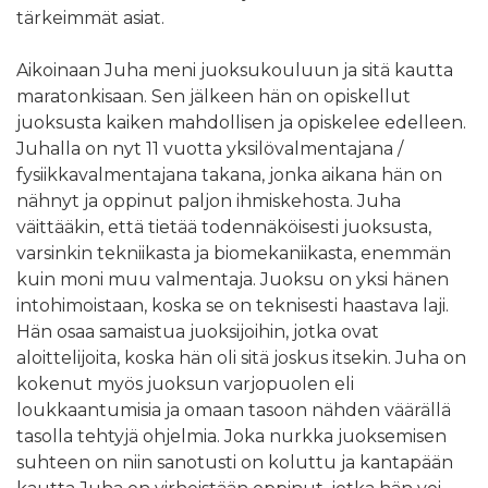
tärkeimmät asiat.
Aikoinaan Juha meni juoksukouluun ja sitä kautta
maratonkisaan. Sen jälkeen hän on opiskellut
juoksusta kaiken mahdollisen ja opiskelee edelleen.
Juhalla on nyt 11 vuotta yksilövalmentajana /
fysiikkavalmentajana takana, jonka aikana hän on
nähnyt ja oppinut paljon ihmiskehosta. Juha
väittääkin, että tietää todennäköisesti juoksusta,
varsinkin tekniikasta ja biomekaniikasta, enemmän
kuin moni muu valmentaja. Juoksu on yksi hänen
intohimoistaan, koska se on teknisesti haastava laji.
Hän osaa samaistua juoksijoihin, jotka ovat
aloittelijoita, koska hän oli sitä joskus itsekin. Juha on
kokenut myös juoksun varjopuolen eli
loukkaantumisia ja omaan tasoon nähden väärällä
tasolla tehtyjä ohjelmia. Joka nurkka juoksemisen
suhteen on niin sanotusti on koluttu ja kantapään