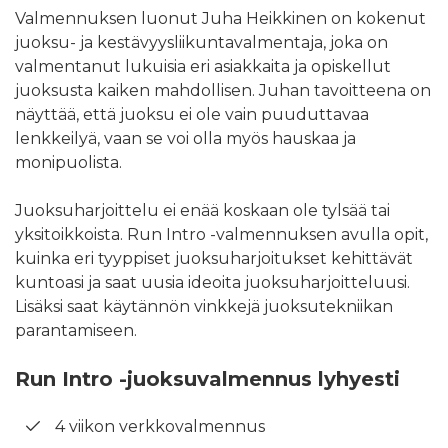
Valmennuksen luonut Juha Heikkinen on kokenut
juoksu- ja kestävyysliikuntavalmentaja, joka on
valmentanut lukuisia eri asiakkaita ja opiskellut
juoksusta kaiken mahdollisen. Juhan tavoitteena on
näyttää, että juoksu ei ole vain puuduttavaa
lenkkeilyä, vaan se voi olla myös hauskaa ja
monipuolista.
Juoksuharjoittelu ei enää koskaan ole tylsää tai
yksitoikkoista. Run Intro -valmennuksen avulla opit,
kuinka eri tyyppiset juoksuharjoitukset kehittävät
kuntoasi ja saat uusia ideoita juoksuharjoitteluusi.
Lisäksi saat käytännön vinkkejä juoksutekniikan
parantamiseen.
Run Intro -juoksuvalmennus lyhyesti
4 viikon verkkovalmennus