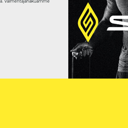
issa. Valmentajahakuamme