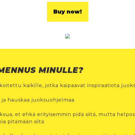
Buy now!
LMENNUS MINULLE?
itettu kaikille, jotka kaipaavat inspiraatiota juok
a ja hauskaa juoksuohjelmaa
ksua, et ehkä erityisemmin pidä siitä, mutta helpo
pia pitämään siitä