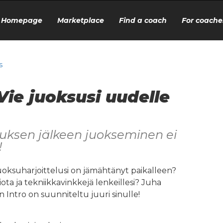
Homepage
Marketplace
Find a coach
For coache
s
 Vie juoksusi uudelle
ksen jälkeen juokseminen ei
!
uoksuharjoittelusi on jämähtänyt paikalleen?
ota ja tekniikkavinkkejä lenkeillesi? Juha
Intro on suunniteltu juuri sinulle!