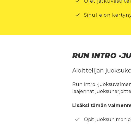
Olet jatkuvasti te
Sinulle on kertyny
RUN INTRO -J
Aloittelijan juoksu
Run Intro -juoksuvalmennu
laajennat juoksuharjoittee
Lisäksi tämän valmennu
Opit juoksun moni