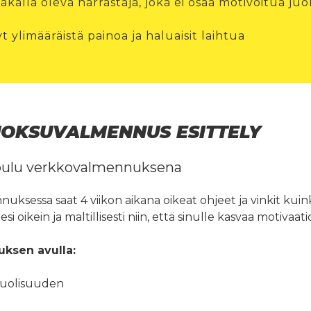
lakalla oleva harrastaja, joka ei osaa motivoitua j
t ylimääräistä painoa ja haluaisit laihtua
UOKSUVALMENNUS ESITTELY
koulu verkkovalmennuksena
ksessa saat 4 viikon aikana oikeat ohjeet ja vinkit kuin
si oikein ja maltillisesti niin, että sinulle kasvaa motivaa
ksen avulla:
puolisuuden