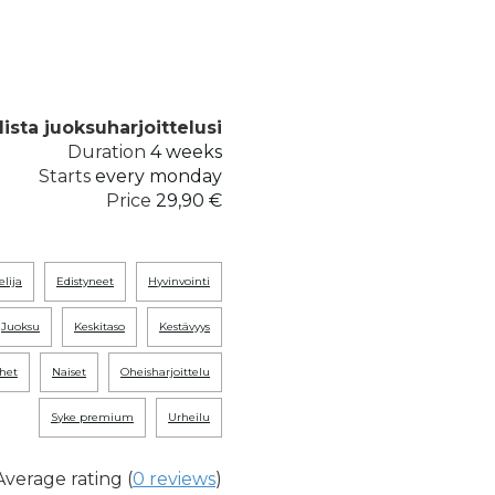
dista juoksuharjoittelusi
Duration
4 weeks
Starts
every monday
Price
29,90 €
telija
edistyneet
hyvinvointi
juoksu
keskitaso
kestävyys
ehet
naiset
oheisharjoittelu
syke premium
urheilu
Average rating (
0 reviews
)