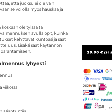
tää, että juoksu ei ole vain
vaan se voi olla myös hauskaa ja
 koskaan ole tylsää tai
 -valmennuksen avulla opit, kuinka
itukset kehittävät kuntoasi ja saat
tteluusi. Lisäksi saat käytännön
 parantamiseen.
29,90 €
(34,5
almennus lyhyesti
mennus
a viikossa
 asiantuntija