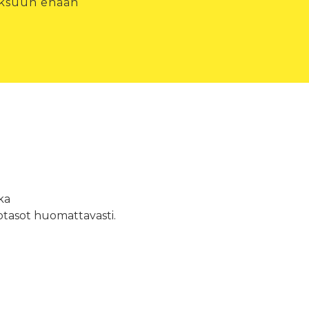
uoksuun enään
ka
tiotasot huomattavasti.