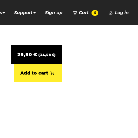
s
Support
Sign up
Cart
Log in
0
29,90 €
(34,58 $)
Add to cart