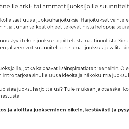
eille arki- tai ammattijuoksijoille suunnite
iikolla saat uusia juoksuharjoituksia. Harjoitukset vaihtel
eihin, ja Juhan selkeät ohjeet tekevät niistä helppoja seura
ustyyli tekee juoksuharjoittelusta nautinnollista. Sinun e
 jälkeen voit suunnitella itse omat juoksusi ja valita ai
ksijoille, jotka kaipaavat lisäinspiraatiota treeneihin. Olet 
Intro tarjoaa sinulle uusia ideoita ja näkökulmia juoksuh
uudistaa juoksuharjoittelusi? Tule mukaan ja ota askel k
rastusta
s ja aloittaa juokseminen oikein, kestävästi ja pysy