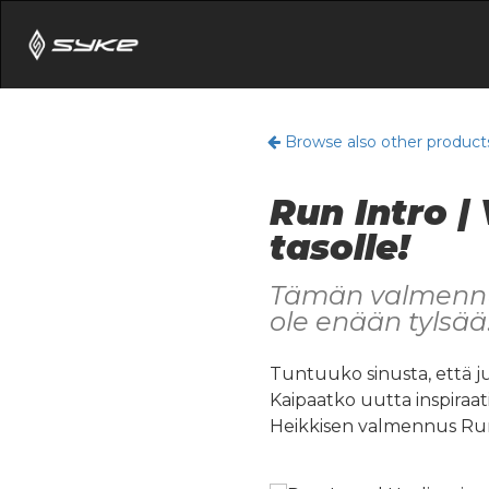
Browse also other product
Run Intro |
tasolle!
Tämän valmennu
ole enään tylsää
Tuntuuko sinusta, että j
Kaipaatko uutta inspiraati
Heikkisen valmennus Run 