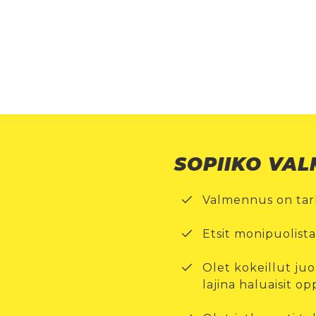
SOPIIKO VA
Valmennus on tarko
Etsit monipuolist
Olet kokeillut juo
lajina haluaisit op