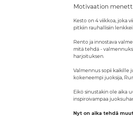
Motivaation menettän
Kesto on 4 viikkoa, joka v
pitkiin rauhallisiin lenkk
Rento ja innostava valmenn
mitä tehdä - valmennuksen
harjoituksen.
Valmennus sopii kaikille juo
kokeneempi juoksija, Run 
Eikö sinustakin ole aika 
inspiroivampaa juoksuhar
Nyt on aika tehdä muuto