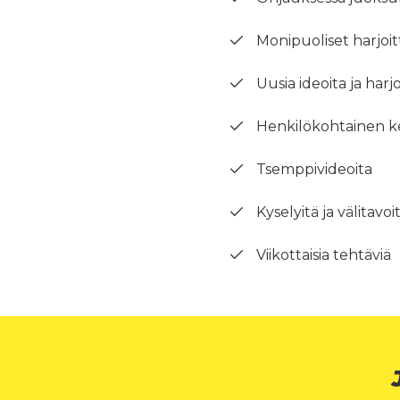
Monipuoliset harjoit
Uusia ideoita ja harjo
Henkilökohtainen k
Tsemppivideoita
Kyselyitä ja välitavoi
Viikottaisia tehtäviä