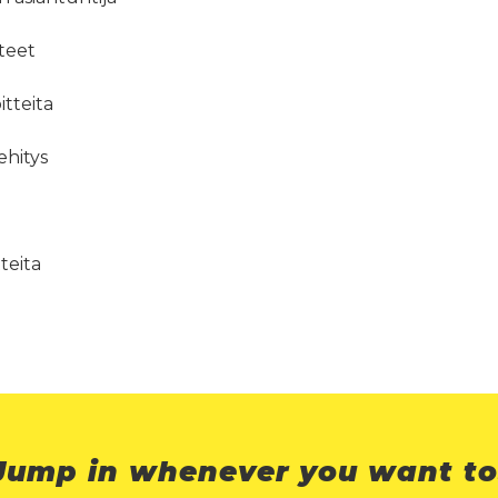
teet
itteita
ehitys
tteita
Jump in whenever you want to