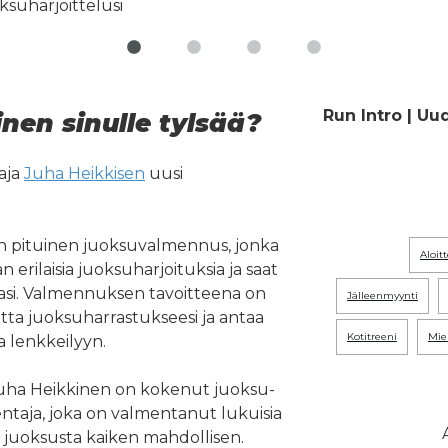
Run Intro | Uu
nen sinulle tylsää?
aja
Juha Heikkisen
uusi
on pituinen juoksuvalmennus, jonka
aloit
erilaisia juoksuharjoituksia ja saat
asi. Valmennuksen tavoitteena on
jälleenmyynti
tta juoksuharrastukseesi ja antaa
kotitreeni
mi
a lenkkeilyyn.
ha Heikkinen on kokenut juoksu-
entaja, joka on valmentanut lukuisia
ut juoksusta kaiken mahdollisen.