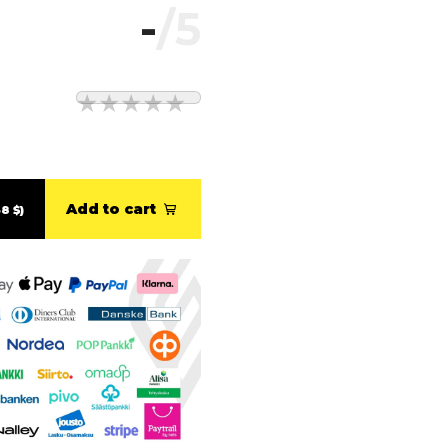
-
/5
Add to cart
8 $)