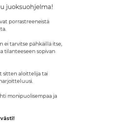
ltu juoksuohjelma!
evat porrastreeneistä
ta.
i tarvitse pähkäillä itse,
na tilanteeseen sopivan
sitten aloittelija tai
arjoitteluusi.
ohti monipuolisempaa ja
västi!