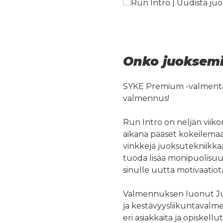
Onko juoksemi
SYKE Premium -valment
valmennus!
Run Intro on neljän viik
aikana pääset kokeilemaan 
vinkkejä juoksutekniikka
tuoda lisää monipuolisuu
sinulle uutta motivaatiot
Valmennuksen luonut Ju
ja kestävyysliikuntavalm
eri asiakkaita ja opiskell