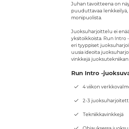
Juhan tavoitteena on näyt
puuduttavaa lenkkeilyä, 
monipuolista.
Juoksuharjoittelu ei enää
yksitoikkoista. Run Intro
eri tyyppiset juoksuharjo
uusia ideoita juoksuharjoi
vinkkejä juoksutekniikan
Run Intro -juoksuv
4 viikon verkkoval
2-3 juoksuharjoitett
Tekniikkavinkkejä
Ohjauksessa juoksun