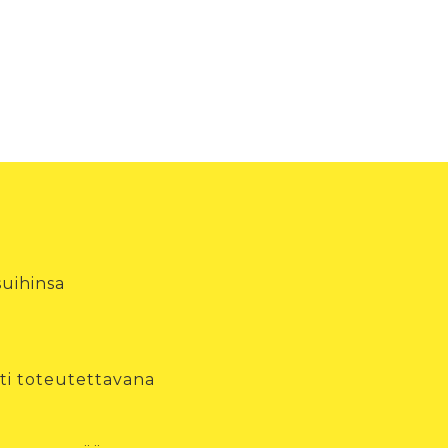
suihinsa
sti toteutettavana