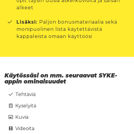
opit täysin uusia askelkuvioita ja salsan
alkeet
Lisäksi:
Paljon bonusmateriaalia sekä
monipuolinen lista käytettävistä
kappaleista omaan käyttöösi
Käytössäsi on mm. seuraavat SYKE-
appin ominaisuudet
Tehtäviä
Kyselyitä
Kuvia
Videoita