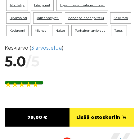
aloittelija
edistyneet
hyvän mielen valmennukset
hyvinvointi
jälleenmyynti
kehonpainoharjoittelu
keskitaso
kotitreeni
miehet
naiset
parhaiten arvioidut
tanssi
Keskiarvo (
3 arvostelua
)
5.0
/5
79,00 €
Lisää ostoskoriin