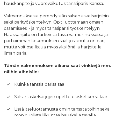
hauskanpito ja vuorovaikutus tanssiparisi kanssa.
Valmennuksessa perehdytään salsan askelsarjoihin
sekä parityöskentelyyn. Opit luottamaan omaan
osaamiseesi - ja myös tanssiparisi työskentelyyn!
Hauskanpito on tärkeintä tässä valmennuksessa ja
parhaimman kokemuksen saat jos sinulla on pari,
mutta voit osallistua myös yksilönä ja harjoitella
ilman paria.
Tämän valmennuksen aikana saat vinkkejä mm.
näihin aiheisiin:
Kuinka tanssia parisalsaa
Salsan askelsarjojen opettelu askel kerrallaan
Lisää itseluottamusta omiin tanssitaitoihin sekä
monipuolista liikuntaa hauskalla tavalla