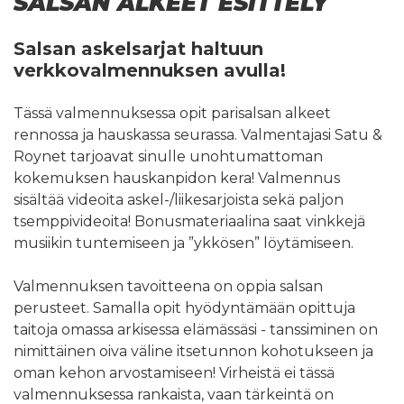
SALSAN ALKEET ESITTELY
Salsan askelsarjat haltuun
verkkovalmennuksen avulla!
Tässä valmennuksessa opit parisalsan alkeet
rennossa ja hauskassa seurassa. Valmentajasi Satu &
Roynet tarjoavat sinulle unohtumattoman
kokemuksen hauskanpidon kera! Valmennus
sisältää videoita askel-/liikesarjoista sekä paljon
tsemppivideoita! Bonusmateriaalina saat vinkkejä
musiikin tuntemiseen ja ”ykkösen” löytämiseen.
Valmennuksen tavoitteena on oppia salsan
perusteet. Samalla opit hyödyntämään opittuja
taitoja omassa arkisessa elämässäsi - tanssiminen on
nimittäinen oiva väline itsetunnon kohotukseen ja
oman kehon arvostamiseen! Virheistä ei tässä
valmennuksessa rankaista, vaan tärkeintä on