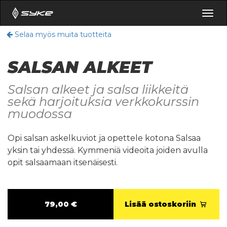
Togg
navig
Selaa myös muita tuotteita
SALSAN ALKEET
Salsan alkeet ja salsa liikkeitä
sekä harjoituksia verkkokurssin
muodossa
Opi salsan askelkuviot ja opettele kotona Salsaa
yksin tai yhdessä. Kymmeniä videoita joiden avulla
opit salsaamaan itsenäisesti.
79,00 €
Lisää ostoskoriin