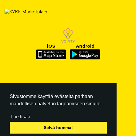
iOS
Android
Sivustomme käyttää evästeitä parhaan
mahdollisen palvelun tarjoamiseen sinulle.
Lue lisää
FI
|
EN
Selvä homma!