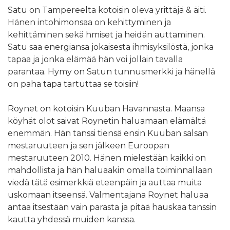
Satu on Tampereelta kotoisin oleva yrittäjä & äiti.
Hänen intohimonsaa on kehittyminen ja
kehittäminen sekä hmiset ja heidän auttaminen.
Satu saa energiansa jokaisesta ihmisyksilöstä, jonka
tapaa ja jonka elämää hän voi jollain tavalla
parantaa. Hymy on Satun tunnusmerkki ja hänellä
on paha tapa tartuttaa se toisiin!
Roynet on kotoisin Kuuban Havannasta. Maansa
köyhät olot saivat Roynetin haluamaan elämältä
enemmän. Hän tanssi tiensä ensin Kuuban salsan
mestaruuteen ja sen jälkeen Euroopan
mestaruuteen 2010. Hänen mielestään kaikki on
mahdollista ja hän haluaakin omalla toiminnallaan
viedä tätä esimerkkiä eteenpäin ja auttaa muita
uskomaan itseensä. Valmentajana Roynet haluaa
antaa itsestään vain parasta ja pitää hauskaa tanssin
kautta yhdessä muiden kanssa.