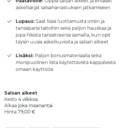
Päätavoite:
Oppia salsan alkeet ja erilaiset
askelsarjat salsaharrastuksen jatkamiseen
Lupaus:
Saat lisää luottamusta omiin ja
tanssiparisi taitoihin sekä paljon hauskaa ja
jopa hikistä tanssitreeniä samalla, kun opit
täysin uusia askelkuvioita ja salsan alkeet
Lisäksi:
Paljon bonusmateriaalia sekä
monipuolinen lista käytettävistä kappaleista
omaan käyttöösi
Salsan alkeet
Kesto
4 viikkoa
Alkaa
joka maanantai
Hinta
79,00 €