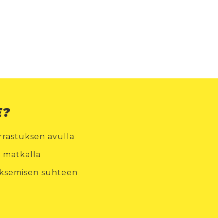
E?
rastuksen avulla
ä matkalla
uoksemisen suhteen