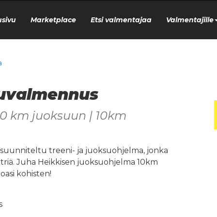
usivu
Marketplace
Etsi valmentajaa
Valmentajille
a
suvalmennus
0 km juoksuun | 10km
e suunniteltu treeni- ja juoksuohjelma, jonka
etriä. Juha Heikkisen juoksuohjelma 10km
asi kohisten!