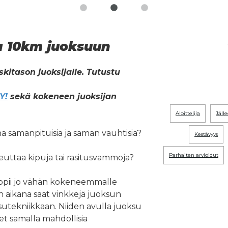
a 10km juoksuun
itason juoksijalle. Tutustu
Y!
sekä kokeneen juoksijan
aloittelija
jäl
a samanpituisia ja saman vauhtisia?
kestävyys
parhaiten arvioidut
uttaa kipuja tai rasitusvammoja?
opii jo vähän kokeneemmalle
n aikana saat vinkkejä juoksun
sutekniikkaan. Niiden avulla juoksu
et samalla mahdollisia