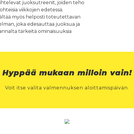
ihtelevat juoksutreenit, joiden teho
ohteisia viikkojen edetessä.
sältää myös helposti toteutettavan
elman, joka edesauttaa juoksua ja
annalta tärkeitä ominaisuuksia
Hyppää mukaan milloin vain!
Voit itse valita valmennuksen aloittamispäivän.