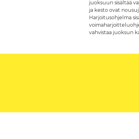
juoksuun sisältää va
ja kesto ovat nousuj
Harjoitusohjelma si
voimaharjoitteluohj
vahvistaa juoksun k