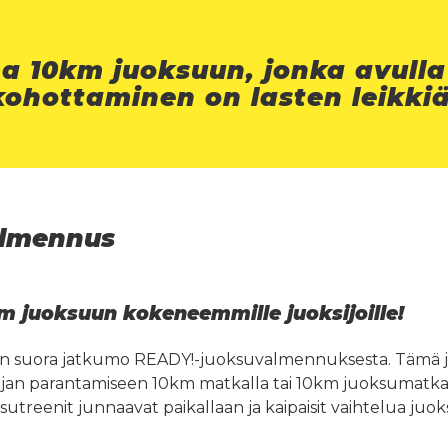
a 10km juoksuun, jonka avull
kohottaminen on lasten leikkiä
almennus
 juoksuun kokeneemmille juoksijoille!
n suora jatkumo READY!-juoksuvalmennuksesta. Tämä
jan parantamiseen 10km matkalla tai 10km juoksumatka
sutreenit junnaavat paikallaan ja kaipaisit vaihtelua juok