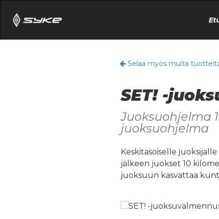
Et
Selaa myös muita tuotteit
SET! -juok
Juoksuohjelma 1
juoksuohjelma
Keskitasoiselle juoksijall
jälkeen juokset 10 kilom
juoksuun kasvattaa kunto