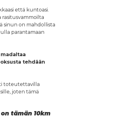
kaasi että kuntoasi.
ja rasitusvammoilta
ä sinun on mahdollista
avulla parantamaan
 madaltaa
juoksusta tehdään
 toteutettavilla
ille, joten tämä
u on tämän 10km