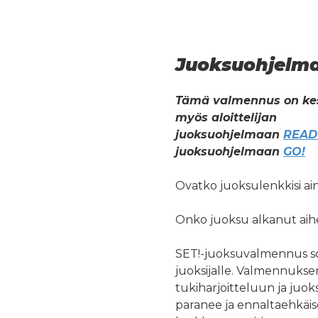
Juoksuohjelm
Tämä valmennus on kesk
myös aloittelijan
juoksuohjelmaan
READ
juoksuohjelmaan
GO
!
Ovatko juoksulenkkisi ain
Onko juoksu alkanut aihe
SET!-juoksuvalmennus s
juoksijalle. Valmennukse
tukiharjoitteluun ja juok
paranee ja ennaltaehkäis