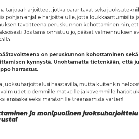
tarjoaa harjoitteet, jotka parantavat sekä juoksutekniik
iis pohjan ehjälle harjoittelulle, jotta loukkaantumisilta 
nnuksen tavoitteena peruskunnon kohottaminen niin, ett
äjaksoisesti! Jos tämä onnistuu jo, pääset valmennuksen 
alla.
äätavoitteena on peruskunnon kohottaminen sekä
ittamisen kynnystä. Unohtamatta tietenkään, että 
elppo harrastus.
uoksuharjoittelusi haastavilla, mutta kuitenkin helposti
 valmiudet pidemmille matkoille ja kovemmille harjoituks
si ensiaskeleeksi maratonille treenaamista varten!
taminen ja monipuolinen juoksuharjoittel
rusta!