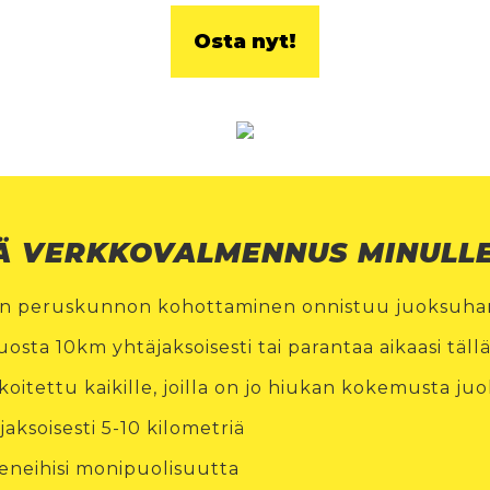
Osta nyt!
Ä VERKKOVALMENNUS MINULL
en peruskunnon kohottaminen onnistuu juoksuhar
uosta 10km yhtäjaksoisesti tai parantaa aikaasi täll
oitettu kaikille, joilla on jo hiukan kokemusta j
jaksoisesti 5-10 kilometriä
eneihisi monipuolisuutta