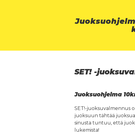
Juoksuohjelm
SET! -juoksuv
Juoksuohjelma 10km
SET!-juoksuvalmennus o
juoksuun tähtää juoksua
sinusta tuntuu, että juok
lukemista!