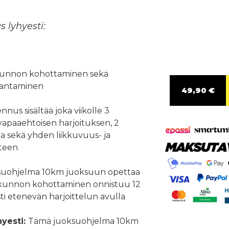
 lyhyesti:
unnon kohottaminen sekä
rantaminen
49,90 €
nus sisältää joka viikolle 3
 vapaaehtoisen harjoituksen, 2
a sekä yhden liikkuvuus- ja
teen
uohjelma 10km juoksuun opettaa
skunnon kohottaminen onnistuu 12
sti etenevän harjoittelun avulla
hyesti:
Tämä juoksuohjelma 10km