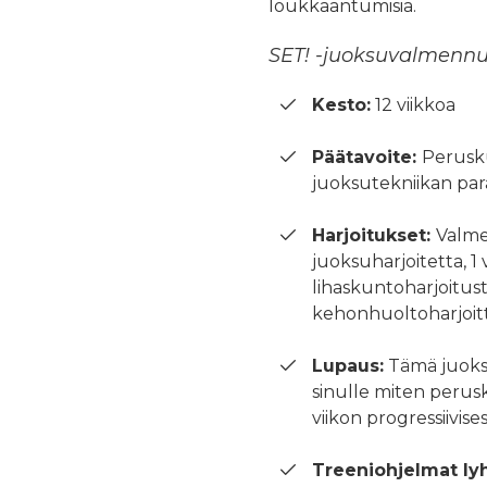
loukkaantumisia.
SET! -juoksuvalmennus
Kesto:
12 viikkoa
Päätavoite:
Perusk
juoksutekniikan pa
Harjoitukset:
Valmen
juoksuharjoitetta, 1
lihaskuntoharjoitust
kehonhuoltoharjoit
Lupaus:
Tämä juoks
sinulle miten peru
viikon progressiivise
Treeniohjelmat ly