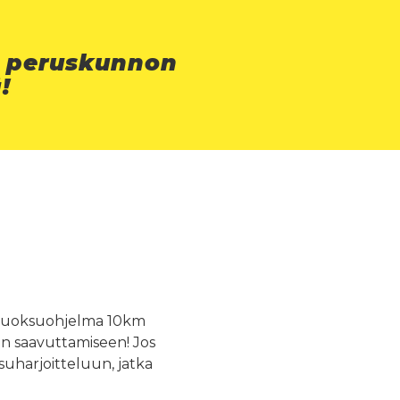
a peruskunnon
!
 juoksuohjelma 10km
n saavuttamiseen! Jos
suharjoitteluun, jatka