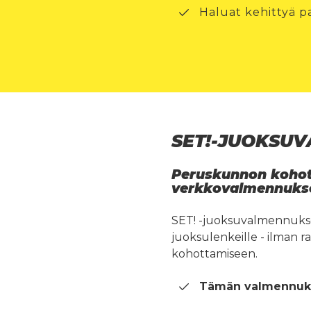
Haluat kehittyä pa
SET!-JUOKSUV
Peruskunnon kohot
verkkovalmennukse
SET! -juoksuvalmennuksen
juoksulenkeille - ilman r
kohottamiseen.
Tämän valmennukse