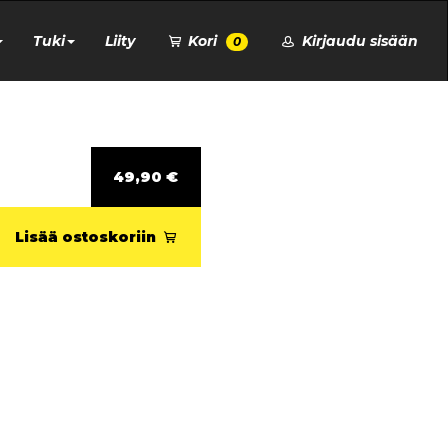
Tuki
Liity
Kori
Kirjaudu sisään
0
49,90 €
Lisää ostoskoriin