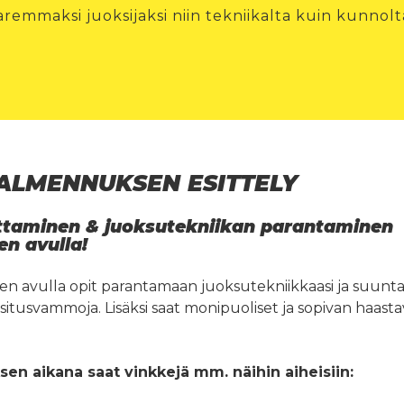
remmaksi juoksijaksi niin tekniikalta kuin kunnolt
ALMENNUKSEN ESITTELY
taminen & juoksutekniikan parantaminen
n avulla!
 avulla opit parantamaan juoksutekniikkaasi ja suunta
asitusvammoja. Lisäksi saat monipuoliset ja sopivan haas
n aikana saat vinkkejä mm. näihin aiheisiin: