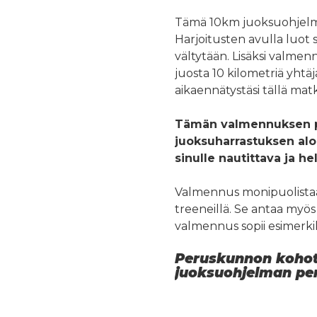
Tämä 10km juoksuohjelma 
Harjoitusten avulla luot s
vältytään. Lisäksi valme
juosta 10 kilometriä yht
aikaennätystäsi tällä matk
Tämän valmennuksen p
juoksuharrastuksen alo
sinulle nautittava ja h
Valmennus monipuolistaa j
treeneillä. Se antaa myös
valmennus sopii esimerkik
Peruskunnon kohot
juoksuohjelman pe