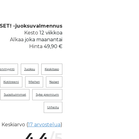
SET! -juoksuvalmennus
Kesto
12 viikkoa
Alkaa
joka maanantai
Hinta
49,90 €
leenmyynti
juoksu
keskitaso
kotitreeni
miehet
naiset
suosituimmat
syke premium
urheilu
Keskiarvo (
17 arvostelua
)
4.4
/5