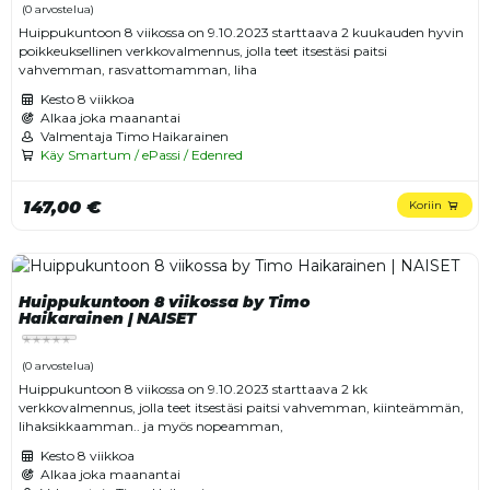
(0 arvostelua)
Huippukuntoon 8 viikossa on 9.10.2023 starttaava 2 kuukauden hyvin
poikkeuksellinen verkkovalmennus, jolla teet itsestäsi paitsi
vahvemman, rasvattomamman, liha
Kesto
8 viikkoa
Alkaa joka maanantai
Valmentaja Timo Haikarainen
Käy Smartum / ePassi / Edenred
147,00 €
Koriin
Huippukuntoon 8 viikossa by Timo
Haikarainen | NAISET
(0 arvostelua)
Huippukuntoon 8 viikossa on 9.10.2023 starttaava 2 kk
verkkovalmennus, jolla teet itsestäsi paitsi vahvemman, kiinteämmän,
lihaksikkaamman.. ja myös nopeamman,
Kesto
8 viikkoa
Alkaa joka maanantai