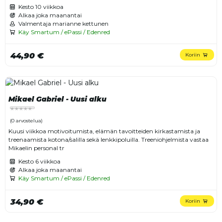
Kesto
10 viikkoa
Alkaa joka maanantai
Valmentaja marianne kettunen
Käy Smartum / ePassi / Edenred
44,90 €
Koriin
Mikael Gabriel - Uusi alku
(0 arvostelua)
Kuusi viikkoa motivoitumista, elämän tavoitteiden kirkastamista ja
treenaamista kotona/salilla sekä lenkkipoluilla. Treeniohjelmista vastaa
Mikaelin personal tr
Kesto
6 viikkoa
Alkaa joka maanantai
Käy Smartum / ePassi / Edenred
34,90 €
Koriin