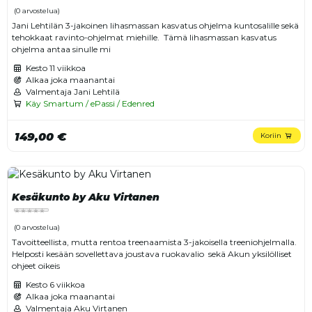
(0 arvostelua)
Jani Lehtilän 3-jakoinen lihasmassan kasvatus ohjelma kuntosalille sekä
tehokkaat ravinto-ohjelmat miehille. Tämä lihasmassan kasvatus
ohjelma antaa sinulle mi
Kesto
11 viikkoa
Alkaa joka maanantai
Valmentaja Jani Lehtilä
Käy Smartum / ePassi / Edenred
149,00 €
Koriin
Kesäkunto by Aku Virtanen
(0 arvostelua)
Tavoitteellista, mutta rentoa treenaamista 3-jakoisella treeniohjelmalla.
Helposti kesään sovellettava joustava ruokavalio sekä Akun yksilölliset
ohjeet oikeis
Kesto
6 viikkoa
Alkaa joka maanantai
Valmentaja Aku Virtanen