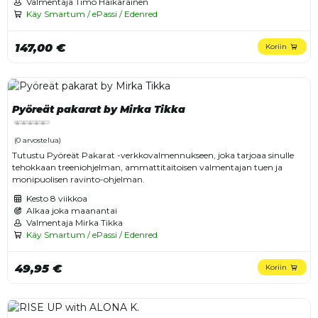
Valmentaja Timo Haikarainen
Käy Smartum / ePassi / Edenred
147,00 €
Koriin
Pyöreät pakarat by Mirka Tikka
(0 arvostelua)
Tutustu Pyöreät Pakarat -verkkovalmennukseen, joka tarjoaa sinulle
tehokkaan treeniohjelman, ammattitaitoisen valmentajan tuen ja
monipuolisen ravinto-ohjelman.
Kesto
8 viikkoa
Alkaa joka maanantai
Valmentaja Mirka Tikka
Käy Smartum / ePassi / Edenred
49,95 €
Koriin