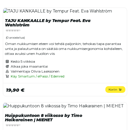
TAJU KANKAALLE by Tempur Feat. Eva
Wahlström
(0 arvostelua)
Oman nukkumisen eteen voi tehdä paljonkin; tehokas tapa parantaa
unta ja palautumista on säätää oma nukkumisergonomia kohdalleen,
ottaa avuksi unen huollon viis
Kesto
5 viikkoa
Alkaa joka maanantai
Valmentaja Olivia Laaksonen
Käy Smartum / ePassi / Edenred
19,90 €
Koriin
Huippukuntoon 8 viikossa by Timo
Haikarainen | MIEHET