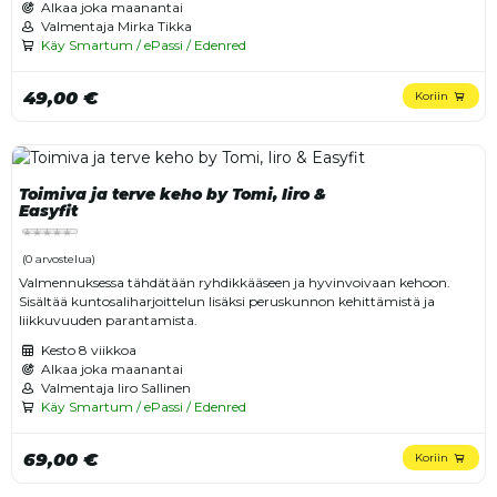
Alkaa joka maanantai
Valmentaja Mirka Tikka
Käy Smartum / ePassi / Edenred
49,00 €
Koriin
Toimiva ja terve keho by Tomi, Iiro &
Easyfit
(0 arvostelua)
Valmennuksessa tähdätään ryhdikkääseen ja hyvinvoivaan kehoon.
Sisältää kuntosaliharjoittelun lisäksi peruskunnon kehittämistä ja
liikkuvuuden parantamista.
Kesto
8 viikkoa
Alkaa joka maanantai
Valmentaja Iiro Sallinen
Käy Smartum / ePassi / Edenred
69,00 €
Koriin