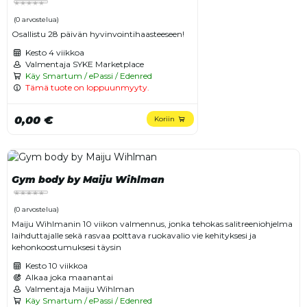
(0 arvostelua)
Osallistu 28 päivän hyvinvointihaasteeseen!
Kesto
4 viikkoa
Valmentaja SYKE Marketplace
Käy Smartum / ePassi / Edenred
Tämä tuote on loppuunmyyty.
0,00 €
Koriin
Gym body by Maiju Wihlman
(0 arvostelua)
Maiju Wihlmanin 10 viikon valmennus, jonka tehokas salitreeniohjelma
laihduttajalle sekä rasvaa polttava ruokavalio vie kehityksesi ja
kehonkoostumuksesi täysin
Kesto
10 viikkoa
Alkaa joka maanantai
Valmentaja Maiju Wihlman
Käy Smartum / ePassi / Edenred