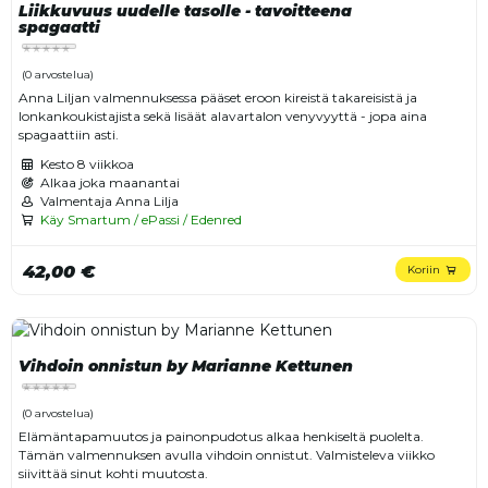
Liikkuvuus uudelle tasolle - tavoitteena
spagaatti
(0 arvostelua)
Anna Liljan valmennuksessa pääset eroon kireistä takareisistä ja
lonkankoukistajista sekä lisäät alavartalon venyvyyttä - jopa aina
spagaattiin asti.
Kesto
8 viikkoa
Alkaa joka maanantai
Valmentaja Anna Lilja
Käy Smartum / ePassi / Edenred
42,00 €
Koriin
Vihdoin onnistun by Marianne Kettunen
(0 arvostelua)
Elämäntapamuutos ja painonpudotus alkaa henkiseltä puolelta.
Tämän valmennuksen avulla vihdoin onnistut. Valmisteleva viikko
siivittää sinut kohti muutosta.