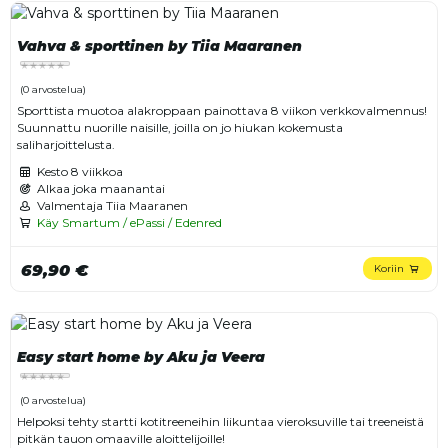
Vahva & sporttinen by Tiia Maaranen
(0 arvostelua)
Sporttista muotoa alakroppaan painottava 8 viikon verkkovalmennus!
Suunnattu nuorille naisille, joilla on jo hiukan kokemusta
saliharjoittelusta.
Kesto
8 viikkoa
Alkaa joka maanantai
Valmentaja Tiia Maaranen
Käy Smartum / ePassi / Edenred
69,90 €
Koriin
Easy start home by Aku ja Veera
(0 arvostelua)
Helpoksi tehty startti kotitreeneihin liikuntaa vieroksuville tai treeneistä
pitkän tauon omaaville aloittelijoille!