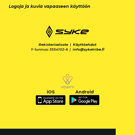
Logoja ja kuvia vapaaseen käyttöön
Rekisteriseloste
|
Käyttöehdot
Y-tunnus: 3554102-6 |
info@syketribe.fi
iOS
Android