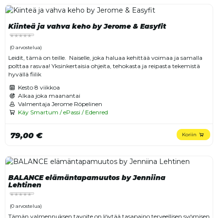
Kiinteä ja vahva keho by Jerome & Easyfit
(0 arvostelua)
Leidit, tämä on teille. Naiselle, joka haluaa kehittää voimaa ja samalla
polttaa rasvaa! Yksinkertaisia ohjeita, tehokasta ja reipasta tekemistä
hyvällä fiilik
Kesto
8 viikkoa
Alkaa joka maanantai
Valmentaja Jerome Röpelinen
Käy Smartum / ePassi / Edenred
79,00 €
Koriin
BALANCE elämäntapamuutos by Jenniina
Lehtinen
(0 arvostelua)
Tämän valmennuksen tavoite on löytää tasapaino terveellisen syömisen