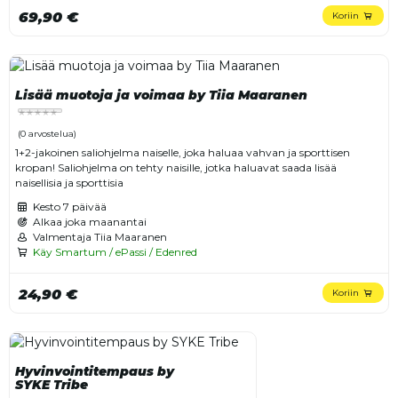
69,90 €
Koriin
Lisää muotoja ja voimaa by Tiia Maaranen
(0 arvostelua)
1+2-jakoinen saliohjelma naiselle, joka haluaa vahvan ja sporttisen
kropan! Saliohjelma on tehty naisille, jotka haluavat saada lisää
naisellisia ja sporttisia
Kesto
7 päivää
Alkaa joka maanantai
Valmentaja Tiia Maaranen
Käy Smartum / ePassi / Edenred
24,90 €
Koriin
Hyvinvointitempaus by
SYKE Tribe