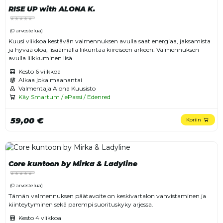
RISE UP with ALONA K.
(0 arvostelua)
Kuusi viikkoa kestävän valmennuksen avulla saat energiaa, jaksamista
ja hyvää oloa, lisäämällä liikuntaa kiireiseen arkeen. Valmennuksen
avulla liikkuminen lisä
Kesto
6 viikkoa
Alkaa joka maanantai
Valmentaja Alona Kuusisto
Käy Smartum / ePassi / Edenred
59,00 €
Koriin
Core kuntoon by Mirka & Ladyline
(0 arvostelua)
Tämän valmennuksen päätavoite on keskivartalon vahvistaminen ja
kiinteytyminen sekä parempi suorituskyky arjessa.
Kesto
4 viikkoa