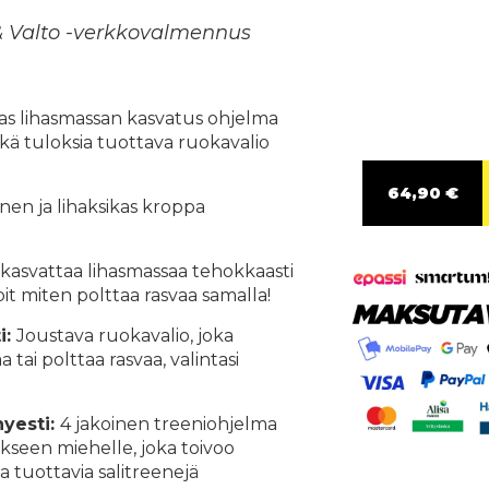
 & Valto -verkkovalmennus
as lihasmassan kasvatus ohjelma
kä tuloksia tuottava ruokavalio
64,90 €
nen ja lihaksikas kroppa
kasvattaa lihasmassaa tehokkaasti
pit miten polttaa rasvaa samalla!
i:
Joustava ruokavalio, joka
 tai polttaa rasvaa, valintasi
hyesti:
4 jakoinen treeniohjelma
kseen miehelle, joka toivoo
a tuottavia salitreenejä