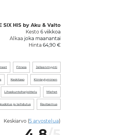
E SIX HIS by Aku & Valto
Kesto
6 viikkoa
Alkaa
joka maanantai
Hinta
64,90 €
tyneet
fitness
jälleenmyynti
s
keskitaso
kiinteytyminen
lihaskuntoharjoittelu
miehet
npudotus ja laihdutus
ravitsemus
Keskiarvo (
5 arvostelua
)
4.8
/5