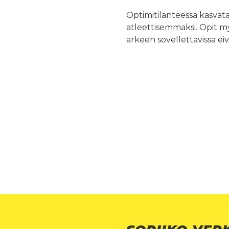
Optimitilanteessa kasvat
atleettisemmaksi. Opit my
arkeen sovellettavissa e