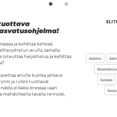
ELIT
 tuottava
asvatusohjelma!
assaa ja kehittää kehoasi
iharjoittelun avulla, samalla
a toteuttaa harjoittelua ja kehittää
aloittelija
edis
a?
kehonrakennu
ettaa sinulle kuinka järkevä
kuntosali
rytmi ja rutiini tuottavat
näistä ei liiaksi stressaa vaan
paino
a mahdollisella tavalla rennosti,