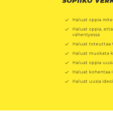
SOPIIKO VER
Haluat oppia miten
Haluat oppia, että
vähentyessä
Haluat toteuttaa t
Haluat muokata k
Haluat oppia uusia
Haluat kohentaa 
Haluat uusia ideo