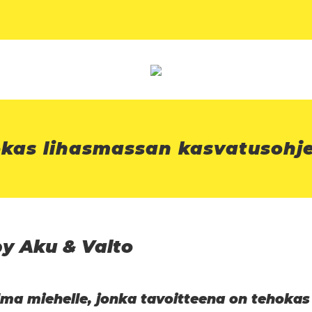
kas lihasmassan kasvatusohj
by Aku & Valto
elma miehelle, jonka tavoitteena on tehoka