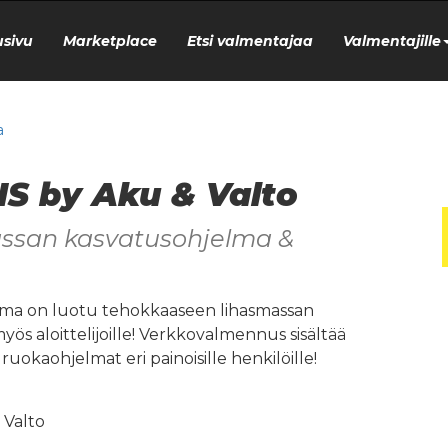
usivu
Marketplace
Etsi valmentajaa
Valmentajille
a
IS by Aku & Valto
ssan kasvatusohjelma &
elma on luotu tehokkaaseen lihasmassan
yös aloittelijoille! Verkkovalmennus sisältää
ruokaohjelmat eri painoisille henkilöille!