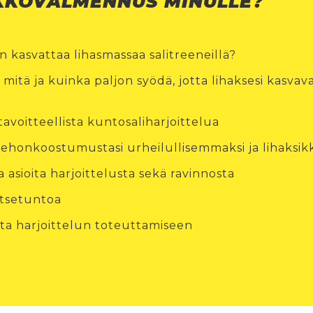
KKOVALMENNUS MINULLE?
 kasvattaa lihasmassaa salitreeneillä?
 mitä ja kuinka paljon syödä, jotta lihaksesi kasva
avoitteellista kuntosaliharjoittelua
ehonkoostumustasi urheilullisemmaksi ja lihaksi
 asioita harjoittelusta sekä ravinnosta
itsetuntoa
ita harjoittelun toteuttamiseen