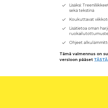
Lisäksi: Treeniliikke
sekä tekstinä
Koukuttavat viikkot
Lisätietoa oman harj
ruokailutottumust
Ohjeet alkulämmitte
Tämä valmennus on suu
versioon pääset
TÄSTÄ