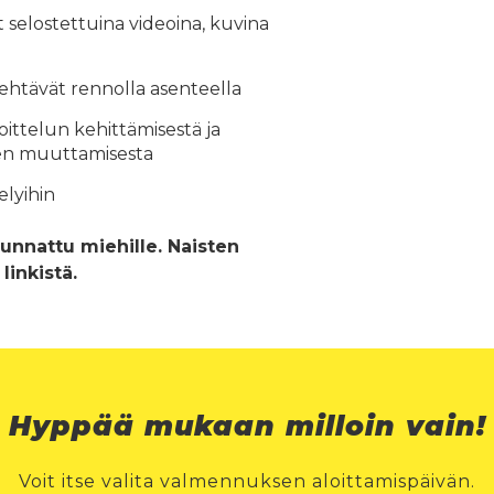
et selostettuina videoina, kuvina
ehtävät rennolla asenteella
oittelun kehittämisestä ja
en muuttamisesta
lyihin
nnattu miehille. Naisten
linkistä.
Hyppää mukaan milloin vain!
Voit itse valita valmennuksen aloittamispäivän.