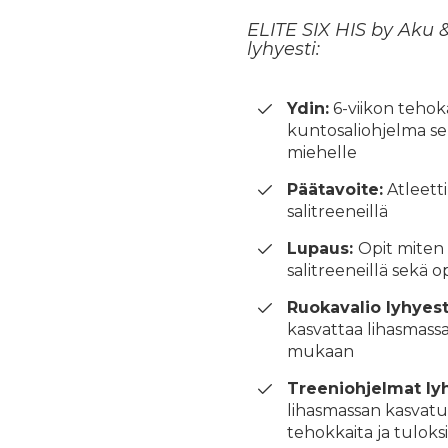
ELITE SIX HIS by Aku
lyhyesti:
Ydin:
6-viikon tehok
kuntosaliohjelma se
miehelle
Päätavoite:
Atleetti
salitreeneillä
Lupaus:
Opit miten 
salitreeneillä sekä o
Ruokavalio lyhyest
kasvattaa lihasmassaa
mukaan
Treeniohjelmat ly
lihasmassan kasvatu
tehokkaita ja tuloksi