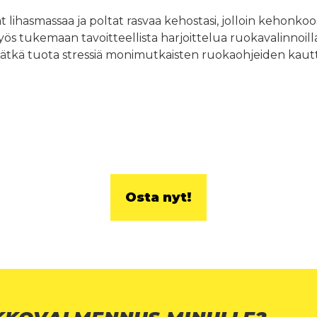
at lihasmassaa ja poltat rasvaa kehostasi, jolloin keho
ös tukemaan tavoitteellista harjoittelua ruokavalinnoilla
ivätkä tuota stressiä monimutkaisten ruokaohjeiden kautt
Osta nyt!