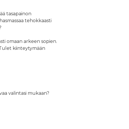
tää tasapainon
lihasmassaa tehokkaasti
?
sti omaan arkeen sopien.
 Tulet kiinteytymään
svaa valintasi mukaan?