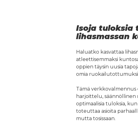
Isoja tuloksia
lihasmassan k
Haluatko kasvattaa lihasm
atleettisemmaksi kuntosal
oppien täysin uusia tapoj
omia ruokailutottumuksi
Tämä verkkovalmennus op
harjoittelu, säännöllinen 
optimaalisia tuloksia, kun 
toteuttaa asioita parhaall
mutta tosissaan.