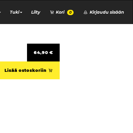
Tuki
Liity
Kori
Kirjaudu sisään
0
64,90 €
Lisää ostoskoriin