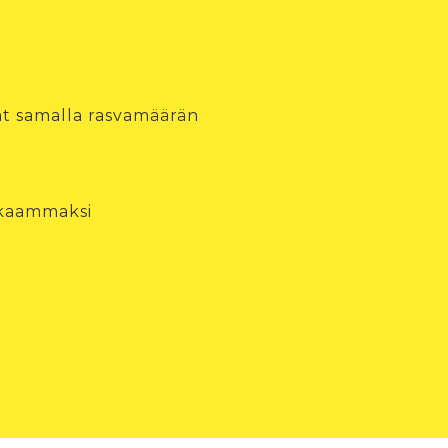
vat samalla rasvamäärän
kkaammaksi