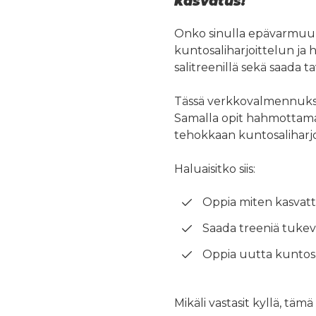
kasvatus!
Onko sinulla epävarmuuks
kuntosaliharjoittelun ja 
salitreenillä sekä saada 
Tässä verkkovalmennukses
Samalla opit hahmottamaan
tehokkaan kuntosaliharjo
Haluaisitko siis:
Oppia miten kasvatta
Saada treeniä tukeva
Oppia uutta kuntosal
Mikäli vastasit kyllä, täm