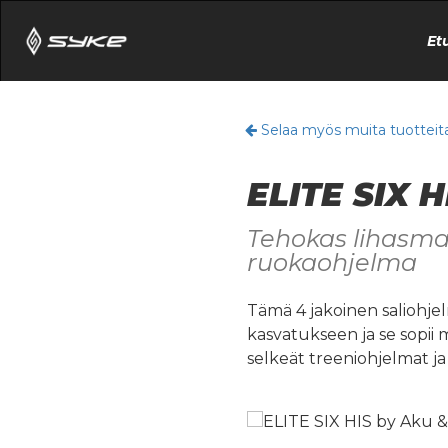
Et
Selaa myös muita tuotteit
ELITE SIX H
Tehokas lihasma
ruokaohjelma
Tämä 4 jakoinen saliohj
kasvatukseen ja se sopii m
selkeät treeniohjelmat ja 