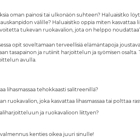
ia oman painosi tai ulkonäön suhteen? Haluaisitko löy
hauskanpidon välille? Haluaisitko oppia miten kasvattaa 
tavoitetta tukevan ruokavalion, jota on helppo noudattaa
sa opit soveltamaan terveellisiä elämäntapoja joustava
 tasapainon ja rutiinit harjoittelun ja syömisen osalta.
ittelun avulla.
a lihasmassaa tehokkaasti salitreenillä?
n ruokavalion, joka kasvattaa lihasmassaa tai polttaa ra
iharjoitteluun ja ruokavalioon liittyen?
ä valmennus kenties oikea juuri sinulle!