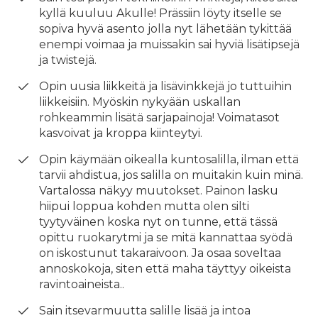
kyllä kuuluu Akulle! Prässiin löyty itselle se
sopiva hyvä asento jolla nyt lähetään tykittää
enempi voimaa ja muissakin sai hyviä lisätipsejä
ja twistejä.
Opin uusia liikkeitä ja lisävinkkejä jo tuttuihin
liikkeisiin. Myöskin nykyään uskallan
rohkeammin lisätä sarjapainoja! Voimatasot
kasvoivat ja kroppa kiinteytyi.
Opin käymään oikealla kuntosalilla, ilman että
tarvii ahdistua, jos salilla on muitakin kuin minä.
Vartalossa näkyy muutokset. Painon lasku
hiipui loppua kohden mutta olen silti
tyytyväinen koska nyt on tunne, että tässä
opittu ruokarytmi ja se mitä kannattaa syödä
on iskostunut takaraivoon. Ja osaa soveltaa
annoskokoja, siten että maha täyttyy oikeista
ravintoaineista..
Sain itsevarmuutta salille lisää ja intoa