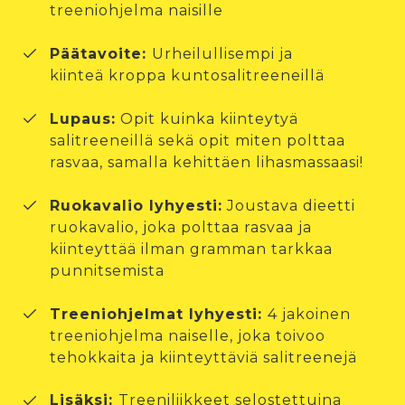
treeniohjelma naisille
Päätavoite:
Urheilullisempi ja
kiinteä kroppa kuntosalitreeneillä
Lupaus:
Opit kuinka kiinteytyä
salitreeneillä sekä opit miten polttaa
rasvaa, samalla kehittäen lihasmassaasi!
Ruokavalio lyhyesti:
Joustava dieetti
ruokavalio, joka polttaa rasvaa ja
kiinteyttää ilman gramman tarkkaa
punnitsemista
Treeniohjelmat lyhyesti:
4 jakoinen
treeniohjelma naiselle, joka toivoo
tehokkaita ja kiinteyttäviä salitreenejä
Lisäksi:
Treeniliikkeet selostettuina