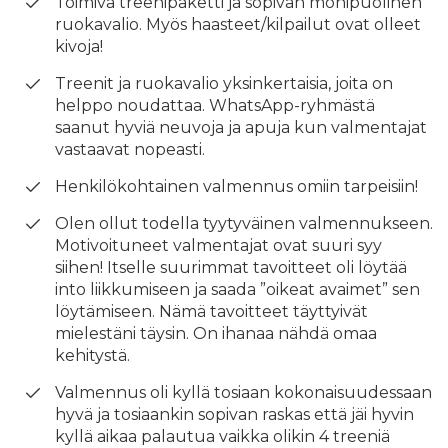
Toimiva treenipaketti ja sopivan monipuolinen
ruokavalio. Myös haasteet/kilpailut ovat olleet
kivoja!
Treenit ja ruokavalio yksinkertaisia, joita on
helppo noudattaa. WhatsApp-ryhmästä
saanut hyviä neuvoja ja apuja kun valmentajat
vastaavat nopeasti.
Henkilökohtainen valmennus omiin tarpeisiin!
Olen ollut todella tyytyväinen valmennukseen.
Motivoituneet valmentajat ovat suuri syy
siihen! Itselle suurimmat tavoitteet oli löytää
into liikkumiseen ja saada ”oikeat avaimet” sen
löytämiseen. Nämä tavoitteet täyttyivät
mielestäni täysin. On ihanaa nähdä omaa
kehitystä.
Valmennus oli kyllä tosiaan kokonaisuudessaan
hyvä ja tosiaankin sopivan raskas että jäi hyvin
kyllä aikaa palautua vaikka olikin 4 treeniä