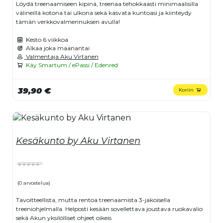
Löydä treenaamiseen kipinä, treenaa tehokkaasti minimaalisilla
välineillä kotona tai ulkona sekä kasvata kuntoasi ja kiinteydy
tämän verkkovalmennuksen avulla!
Kesto
6 viikkoa
Alkaa joka maanantai
Valmentaja Aku Virtanen
Käy Smartum / ePassi / Edenred
39,90 €
Koriin
Kesäkunto by Aku Virtanen
(0 arvostelua)
Tavoitteellista, mutta rentoa treenaamista 3-jakoisella
treeniohjelmalla. Helposti kesään sovellettava joustava ruokavalio
sekä Akun yksilölliset ohjeet oikeis