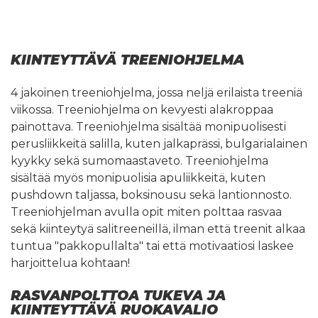
KIINTEYTTÄVÄ TREENIOHJELMA
4 jakoinen treeniohjelma, jossa neljä erilaista treeniä
viikossa. Treeniohjelma on kevyesti alakroppaa
painottava. Treeniohjelma sisältää monipuolisesti
perusliikkeitä salilla, kuten jalkaprässi, bulgarialainen
kyykky sekä sumomaastaveto. Treeniohjelma
sisältää myös monipuolisia apuliikkeitä, kuten
pushdown taljassa, boksinousu sekä lantionnosto.
Treeniohjelman avulla opit miten polttaa rasvaa
sekä kiinteytyä salitreeneillä, ilman että treenit alkaa
tuntua "pakkopullalta" tai että motivaatiosi laskee
harjoittelua kohtaan!
RASVANPOLTTOA TUKEVA JA
KIINTEYTTÄVÄ RUOKAVALIO