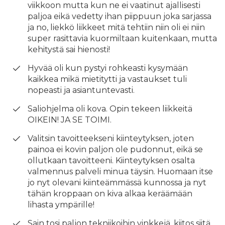
viikkoon mutta kun ne ei vaatinut ajallisesti
paljoa eikä vedetty ihan piippuun joka sarjassa
ja no, liekkö liikkeet mitä tehtiin niin oli ei niin
super rasittavia kuormiltaan kuitenkaan, mutta
kehitystä sai hienosti!
Hyvää oli kun pystyi rohkeasti kysymään
kaikkea mikä mietitytti ja vastaukset tuli
nopeasti ja asiantuntevasti.
Saliohjelma oli kova. Opin tekeen liikkeitä
OIKEIN! JA SE TOIMI.
Valitsin tavoitteekseni kiinteytyksen, joten
painoa ei kovin paljon ole pudonnut, eikä se
ollutkaan tavoitteeni. Kiinteytyksen osalta
valmennus palveli minua täysin. Huomaan itse
jo nyt olevani kiinteämmässä kunnossa ja nyt
tähän kroppaan on kiva alkaa keräämään
lihasta ympärille!
Sain tosi paljon tekniikoihin vinkkejä, kiitos siitä