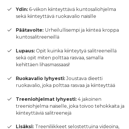
Ydin:
6-viikon kiinteyttävä kuntosaliohjelma
sekä kiinteyttävä ruokavalio naisille
Päätavoite:
Urheilullisempi ja kiinteä kroppa
kuntosalitreeneillä
Lupaus:
Opit kuinka kiinteytyä salitreeneillä
sekä opit miten polttaa rasvaa, samalla
kehittäen lihasmassaasi!
Ruokavalio lyhyesti:
Joustava dieetti
ruokavalio, joka polttaa rasvaa ja kiinteyttää
Treeniohjelmat lyhyesti:
4 jakoinen
treeniohjelma naiselle, joka toivoo tehokkaita ja
kiinteyttäviä salitreenejä
Lisäksi:
Treeniliikkeet selostettuina videoina,