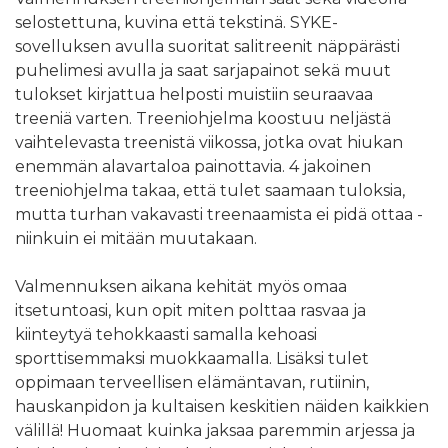
selostettuna, kuvina että tekstinä. SYKE-
sovelluksen avulla suoritat salitreenit näppärästi
puhelimesi avulla ja saat sarjapainot sekä muut
tulokset kirjattua helposti muistiin seuraavaa
treeniä varten. Treeniohjelma koostuu neljästä
vaihtelevasta treenistä viikossa, jotka ovat hiukan
enemmän alavartaloa painottavia. 4 jakoinen
treeniohjelma takaa, että tulet saamaan tuloksia,
mutta turhan vakavasti treenaamista ei pidä ottaa -
niinkuin ei mitään muutakaan.
Valmennuksen aikana kehität myös omaa
itsetuntoasi, kun opit miten polttaa rasvaa ja
kiinteytyä tehokkaasti samalla kehoasi
sporttisemmaksi muokkaamalla. Lisäksi tulet
oppimaan terveellisen elämäntavan, rutiinin,
hauskanpidon ja kultaisen keskitien näiden kaikkien
välillä! Huomaat kuinka jaksaa paremmin arjessa ja