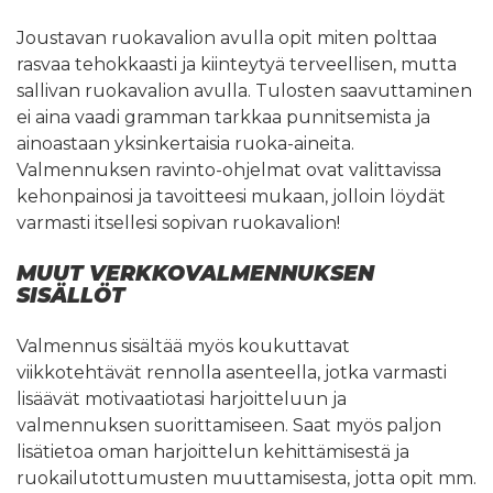
Joustavan ruokavalion avulla opit miten polttaa
rasvaa tehokkaasti ja kiinteytyä terveellisen, mutta
sallivan ruokavalion avulla. Tulosten saavuttaminen
ei aina vaadi gramman tarkkaa punnitsemista ja
ainoastaan yksinkertaisia ruoka-aineita.
Valmennuksen ravinto-ohjelmat ovat valittavissa
kehonpainosi ja tavoitteesi mukaan, jolloin löydät
varmasti itsellesi sopivan ruokavalion!
MUUT VERKKOVALMENNUKSEN
SISÄLLÖT
Valmennus sisältää myös koukuttavat
viikkotehtävät rennolla asenteella, jotka varmasti
lisäävät motivaatiotasi harjoitteluun ja
valmennuksen suorittamiseen. Saat myös paljon
lisätietoa oman harjoittelun kehittämisestä ja
ruokailutottumusten muuttamisesta, jotta opit mm.