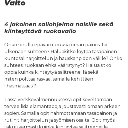
Valto
4 jakoinen saliohjelma naisille sekä
kiinteyttävä ruokavalio
Onko sinulla epävarmuuksia oman painosi tai
ulkonäön suhteen? Haluaisitko löytää tasapainon
kuntosaliharjoittelun ja hauskanpidon välille? Onko
suhteesi ruokaan ehkä vääristynyt? Haluaisitko
oppia kuinka kiinteytyä salitreeneillä sekä
miten polttaa rasvaa, samalla kehittäen
lihasmassaasi?
Tässä verkkovalmennuksessa opit soveltamaan
terveellisiä elämäntapoja joustavasti omaan arkeen
sopien. Samalla opit hahmottamaan tasapainon ja
rutiinit harjoittelun ja syömisen osalta. Opit myös
takuuvarmasti kuinka kiinteytyä salitreeneillä!