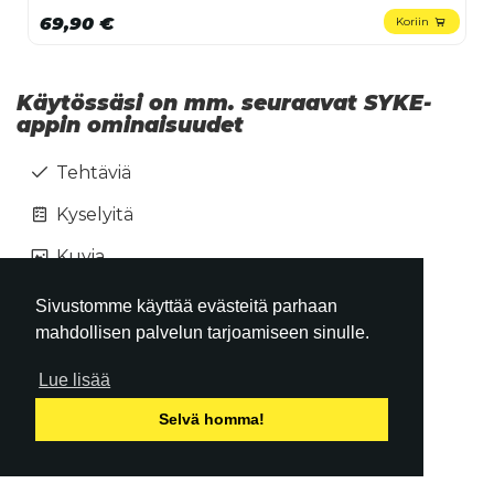
69,90 €
Koriin
Käytössäsi on mm. seuraavat SYKE-
appin ominaisuudet
Tehtäviä
Kyselyitä
Kuvia
Videoita
Sivustomme käyttää evästeitä parhaan
mahdollisen palvelun tarjoamiseen sinulle.
Harjoitusohjelmia
Lue lisää
Ravinto-ohjelmia
Selvä homma!
Tulosten seuraamista
Chat valmentajan kanssa