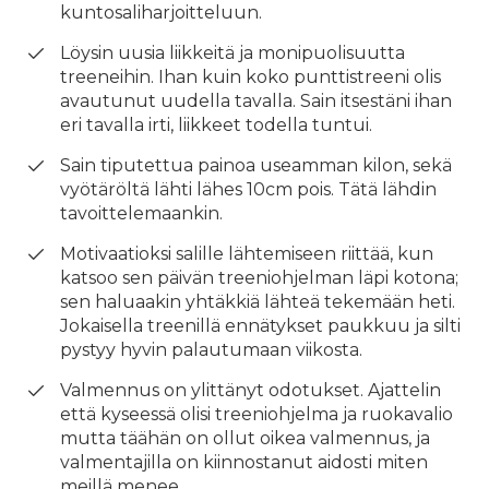
kuntosaliharjoitteluun.
Löysin uusia liikkeitä ja monipuolisuutta
treeneihin. Ihan kuin koko punttistreeni olis
avautunut uudella tavalla. Sain itsestäni ihan
eri tavalla irti, liikkeet todella tuntui.
Sain tiputettua painoa useamman kilon, sekä
vyötäröltä lähti lähes 10cm pois. Tätä lähdin
tavoittelemaankin.
Motivaatioksi salille lähtemiseen riittää, kun
katsoo sen päivän treeniohjelman läpi kotona;
sen haluaakin yhtäkkiä lähteä tekemään heti.
Jokaisella treenillä ennätykset paukkuu ja silti
pystyy hyvin palautumaan viikosta.
Valmennus on ylittänyt odotukset. Ajattelin
että kyseessä olisi treeniohjelma ja ruokavalio
mutta täähän on ollut oikea valmennus, ja
valmentajilla on kiinnostanut aidosti miten
meillä menee.