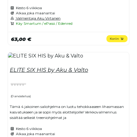
Kesto
6 viikkoa
Alkaa joka maanantai
Valmentaja Aku Virtanen
Käy Smartum / ePassi / Edenred
63,00 €
Koriin
ELITE SIX HIS by Aku & Valto
(0 arvostelua)
Tämä 4 jakoinen saliohjelma on luotu tehokkaaseen lihasmassan
kasvatukseen ja se sopii myös aloittelijoille! Verkkovalmennus
sisältää selkeät treeniohjelmat ja
Kesto
6 viikkoa
Alkaa joka maanantai