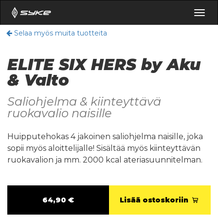
Togg
navig
Selaa myös muita tuotteita
ELITE SIX HERS by Aku
& Valto
Saliohjelma & kiinteyttävä
ruokavalio naisille
Huipputehokas 4 jakoinen saliohjelma naisille, joka
sopii myös aloittelijalle! Sisältää myös kiinteyttävän
ruokavalion ja mm. 2000 kcal ateriasuunnitelman.
64,90 €
Lisää ostoskoriin