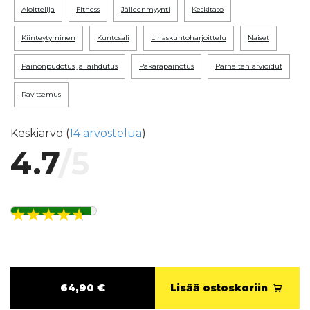
aloittelija
fitness
jälleenmyynti
keskitaso
kiinteytyminen
kuntosali
lihaskuntoharjoittelu
naiset
painonpudotus ja laihdutus
pakarapainotus
parhaiten arvioidut
ravitsemus
Keskiarvo (
14 arvostelua
)
4.7
/5
64,90 €
Lisää ostoskoriin