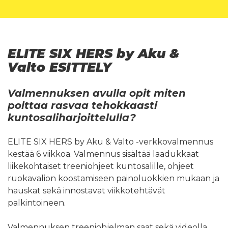
ELITE SIX HERS by Aku &
Valto ESITTELY
Valmennuksen avulla opit miten
polttaa rasvaa tehokkaasti
kuntosaliharjoittelulla?
ELITE SIX HERS by Aku & Valto -verkkovalmennus
kestää 6 viikkoa. Valmennus sisältää laadukkaat
liikekohtaiset treeniohjeet kuntosalille, ohjeet
ruokavalion koostamiseen painoluokkien mukaan ja
hauskat sekä innostavat viikkotehtävät
palkintoineen.
Valmennuksen treeniohjelman saat sekä videolla