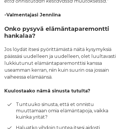
että onnistutaan kestävässä muutoksessa."
-Valmentajasi Jenniina
Onko pysyvä elämäntaparemontti
hankalaa?
Jos löydät itsesi pyörittämästä näitä kysymyksiä
päässäsi uudelleen ja uudelleen, olet luultavasti
lukkiutunut elämäntaparemonttisi kanssa
useamman kerran, niin kuin suurin osa jossain
vaiheessa elämäänsä.
Kuulostaako nämä sinusta tutulta?
Tuntuuko sinusta, että et onnistu
muuttamaan omia elämäntapoja, vaikka
kuinka yrität?
Haluatko vihdoin tuntea itsesi aidosti