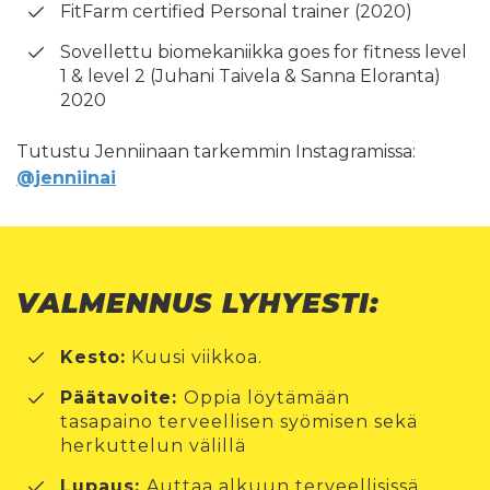
FitFarm certified Personal trainer (2020)
Sovellettu biomekaniikka goes for fitness level
1 & level 2 (Juhani Taivela & Sanna Eloranta)
2020
Tutustu Jenniinaan tarkemmin Instagramissa:
@jenniinai
VALMENNUS LYHYESTI:
Kesto:
Kuusi viikkoa.
Päätavoite:
Oppia löytämään
tasapaino terveellisen syömisen sekä
herkuttelun välillä
Lupaus:
Auttaa alkuun terveellisissä