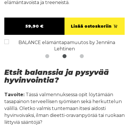
elämäntavoista ja treeneistä.
59,90 €
Lisää ostoskoriin
Etsit balanssia ja pysyvää
hyvinvointia?
Tavoite:
Tässä valmennuksessa opit löytämään
tasapainon terveellisen syömisen sekä herkuttelun
välillä. Oletko valmis tuntemaan itsesi aidosti
hyvinvoivaksi, ilman dieetti-oravanpyörää tai ruokaan
liittyviä sääntöjä?