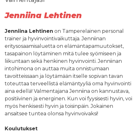
Jenniina Lehtinen
Jenniina Lehtinen
on Tamperelainen personal
trainer ja hyvinvointivaikuttaja. Jenniinan
eritysosaamisaluetta on elämäntapamuutokset,
tasapainon löytäminen mitä tulee syömiseen ja
liikuntaan sekä henkinen hyvinvointi. Jenniinan
intohimona on auttaa muita onnistumaan
tavoitteissaan ja löytämään itselle sopivan tavan
toteuttaa terveellistä elämäntyyliä oma hyvinvointi
aina edellä! Valmentajana Jenniina on kannustava,
positiivinen ja energinen. Kun voi fyysisesti hyvin, voi
myös henkisesti hyvin ja toisinpäin. Jokainen
ansaitsee tuntea olonsa hyvinvoivaksi!
Koulutukset