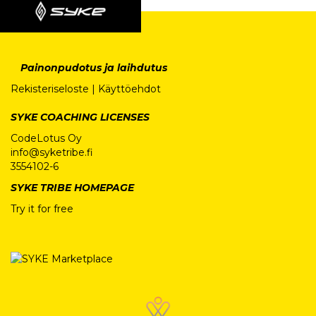
Painonpudotus ja laihdutus
Rekisteriseloste
|
Käyttöehdot
SYKE COACHING LICENSES
CodeLotus Oy
info@syketribe.fi
3554102-6
SYKE TRIBE HOMEPAGE
Try it for free