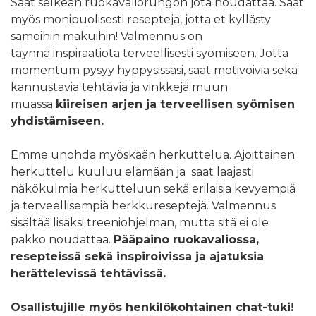
Saat selkeän ruokavaliorungon jota noudattaa. Saat
myös monipuolisesti reseptejä, jotta et kyllästy
samoihin makuihin! Valmennus on
täynnä inspiraatiota terveellisesti syömiseen. Jotta
momentum pysyy hyppysissäsi, saat motivoivia sekä
kannustavia tehtäviä ja vinkkejä muun
muassa
kiireisen arjen ja terveellisen syömisen
yhdistämiseen.
Emme unohda myöskään herkuttelua. Ajoittainen
herkuttelu kuuluu elämään ja saat laajasti
näkökulmia herkutteluun sekä erilaisia kevyempiä
ja terveellisempiä herkkureseptejä. Valmennus
sisältää lisäksi treeniohjelman, mutta sitä ei ole
pakko noudattaa.
Pääpaino ruokavaliossa,
resepteissä sekä inspiroivissa ja ajatuksia
herättelevissä tehtävissä.
Osallistujille myös henkilökohtainen chat-tuki!