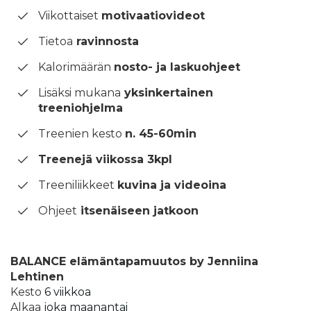
Viikottaiset
motivaatiovideot
Tietoa
ravinnosta
Kalorimäärän
nosto- ja laskuohjeet
Lisäksi mukana
yksinkertainen
treeniohjelma
Treenien kesto
n. 45-60min
Treenejä viikossa 3kpl
Treeniliikkeet
kuvina ja videoina
Ohjeet
itsenäiseen jatkoon
BALANCE elämäntapamuutos by Jenniina
Lehtinen
Kesto
6 viikkoa
Alkaa
joka maanantai