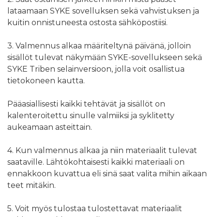
lataamaan SYKE sovelluksen sekä vahvistuksen ja
kuitin onnistuneesta ostosta sähköpostiisi.
3. Valmennus alkaa määriteltynä päivänä, jolloin
sisällöt tulevat näkymään SYKE-sovellukseen sekä
SYKE Triben selainversioon, jolla voit osallistua
tietokoneen kautta.
Pääasiallisesti kaikki tehtävät ja sisällöt on
kalenteroitettu sinulle valmiiksi ja syklitetty
aukeamaan asteittain.
4. Kun valmennus alkaa ja niin materiaalit tulevat
saataville. Lähtökohtaisesti kaikki materiaali on
ennakkoon kuvattua eli sinä saat valita mihin aikaan
teet mitäkin.
5. Voit myös tulostaa tulostettavat materiaalit