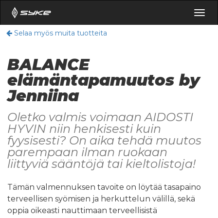
Togg
navig
Selaa myös muita tuotteita
BALANCE
elämäntapamuutos by
Jenniina
Oletko valmis voimaan AIDOSTI
HYVIN niin henkisesti kuin
fyysisesti? On aika tehdä muutos
parempaan ilman ruokaan
liittyviä sääntöjä tai kieltolistoja!
Tämän valmennuksen tavoite on löytää tasapaino
terveellisen syömisen ja herkuttelun välillä, sekä
oppia oikeasti nauttimaan terveellisistä