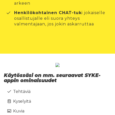
arkeen
Henkilökohtainen CHAT-tuk
i jokaiselle
osallistujalle eli suora yhteys
valmentajaan, jos jokin askarruttaa
Käytössäsi on mm. seuraavat SYKE-
appin ominaisuudet
Tehtäviä
Kyselyitä
Kuvia