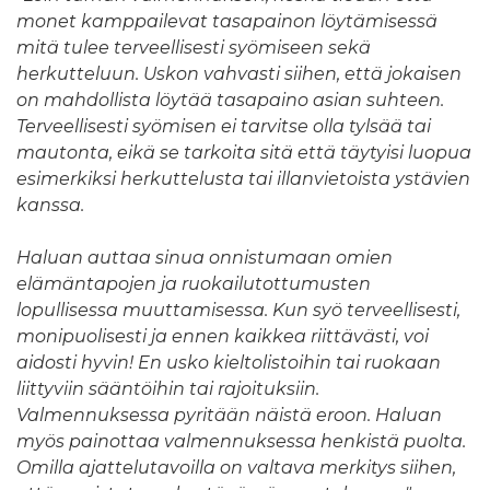
monet kamppailevat tasapainon löytämisessä
mitä tulee terveellisesti syömiseen sekä
herkutteluun. Uskon vahvasti siihen, että jokaisen
on mahdollista löytää tasapaino asian suhteen.
Terveellisesti syömisen ei tarvitse olla tylsää tai
mautonta, eikä se tarkoita sitä että täytyisi luopua
esimerkiksi herkuttelusta tai illanvietoista ystävien
kanssa.
Haluan auttaa sinua onnistumaan omien
elämäntapojen ja ruokailutottumusten
lopullisessa muuttamisessa. Kun syö terveellisesti,
monipuolisesti ja ennen kaikkea riittävästi, voi
aidosti hyvin! En usko kieltolistoihin tai ruokaan
liittyviin sääntöihin tai rajoituksiin.
Valmennuksessa pyritään näistä eroon. Haluan
myös painottaa valmennuksessa henkistä puolta.
Omilla ajattelutavoilla on valtava merkitys siihen,