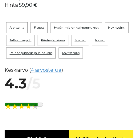
Hinta
59,90 €
aloittelija
fitness
hyvän mielen valmennukset
hyvinvointi
jälleenmyynti
kiinteytyminen
miehet
naiset
painonpudotus ja laihdutus
ravitsemus
Keskiarvo (
4 arvostelua
)
4.3
/5