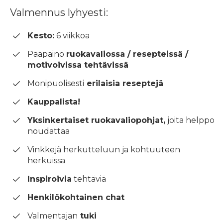
Valmennus lyhyesti:
Kesto:
6 viikkoa
Pääpaino
ruokavaliossa / resepteissä /
motivoivissa tehtävissä
Monipuolisesti
erilaisia reseptejä
Kauppalista!
Yksinkertaiset ruokavaliopohjat,
joita helppo
noudattaa
Vinkkejä herkutteluun ja kohtuuteen
herkuissa
Inspiroivia
tehtäviä
Henkilökohtainen chat
Valmentajan
tuki