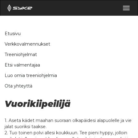
Togg
navig
Etusivu
Verkkovalmennukset
Treeniohjelmat
Etsi valmentajaa
Luo omia treeniohjelmia
Ota yhteyttä
Vuorikiipeilijä
1. Aseta kädet maahan suoraan olkapäidesi alapuolelle ja vie
jalat suoriksi taakse.
2. Tuo toinen polvi allesi koukkuun. Tee pieni hyppy, jolloin