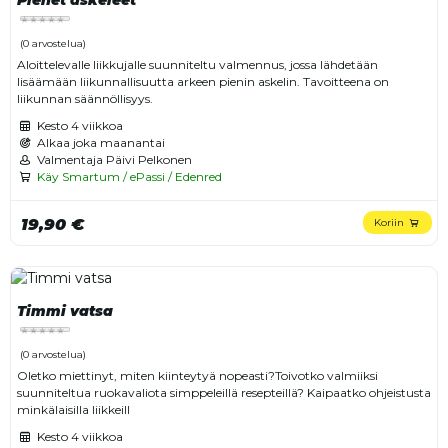
Pienet askeleet
(0 arvostelua)
Aloittelevalle liikkujalle suunniteltu valmennus, jossa lähdetään
lisäämään liikunnallisuutta arkeen pienin askelin. Tavoitteena on
liikunnan säännöllisyys.
Kesto
4 viikkoa
Alkaa joka maanantai
Valmentaja Päivi Pelkonen
Käy Smartum / ePassi / Edenred
19,90 €
Koriin
Timmi vatsa
(0 arvostelua)
Oletko miettinyt, miten kiinteytyä nopeasti?Toivotko valmiiksi
suunniteltua ruokavaliota simppeleillä resepteillä? Kaipaatko ohjeistusta
minkälaisilla liikkeill
Kesto
4 viikkoa