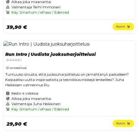
Alkaa joka maanantai
Valmentaja Terhi Immonen
Käy Smartum / ePassi / Edenred
39,90 €
Koriin
Run Intro | Uudista juoksuharjoittelusi
(0 arvostelua)
Tuntuuko sinusta, että juoksuharjoittelusi on jämähtänyt paikalleen?
Kaipaatko uutta inspiraatiota ja tekniikkavinkkejä lenkeillesi? Juha
Heikkisen valmennus Ru
Kesto
4 viikkoa
Alkaa joka maanantai
Valmentaja Juha Heikkinen
Käy Smartum / ePassi / Edenred
29,90 €
Koriin