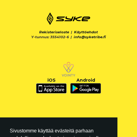
Rekisteriseloste
|
Käyttöehdot
Y-tunnus: 3554102-6 |
info@syketribe.fi
iOS
Android
Sivustomme käyttää evästeitä parhaan