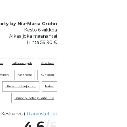
Forty by Nia-Maria Gröhn
Kesto
6 viikkoa
Alkaa
joka maanantai
Hinta
59,90 €
ess
jälleenmyynti
keskitaso
tyminen
kotitreeni
kuntosali
lihaskuntoharjoittelu
naiset
painonpudotus ja laihdutus
Keskiarvo (
10 arvostelua
)
4.6
/5