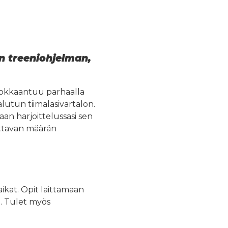
än treeniohjelman,
muokkaantuu parhaalla
lutun tiimalasivartalon.
an harjoittelussasi sen
ittavan määrän
aikat. Opit laittamaan
a. Tulet myös