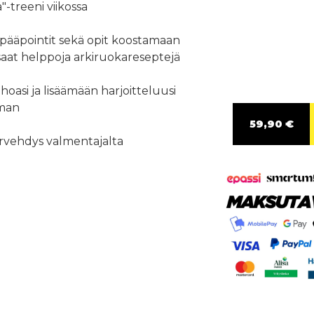
-treeni viikossa
pääpointit sekä opit koostamaan
a saat helppoja arkiruokareseptejä
oasi ja lisäämään harjoitteluusi
man
59,90 €
ervehdys valmentajalta