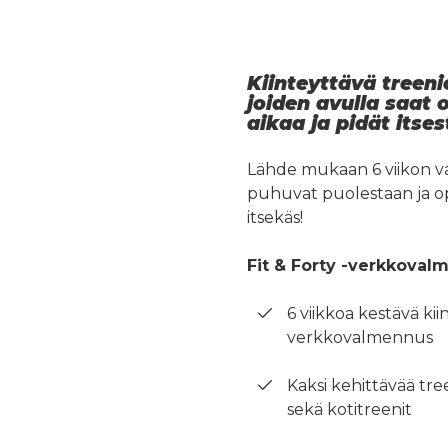
Kiinteyttävä treen
joiden avulla saat
aikaa ja pidät itses
Lähde mukaan 6 viikon v
puhuvat puolestaan ja op
itsekäs!
Fit & Forty -verkkoval
6 viikkoa kestävä ki
verkkovalmennus
Kaksi kehittävää tree
sekä kotitreenit