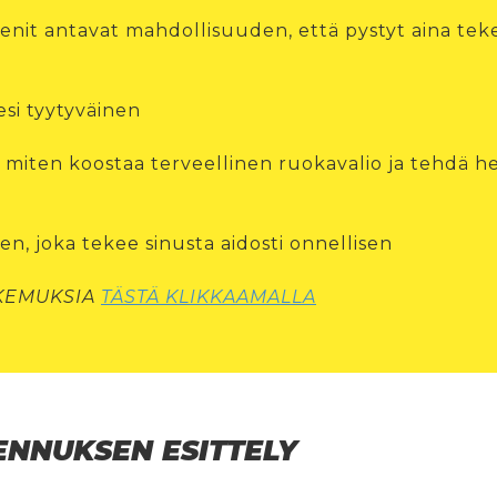
enit antavat mahdollisuuden, että pystyt aina te
esi tyytyväinen
ä miten koostaa terveellinen ruokavalio ja tehdä 
n, joka tekee sinusta aidosti onnellisen
OKEMUKSIA
TÄSTÄ KLIKKAAMALLA
NNUKSEN ESITTELY