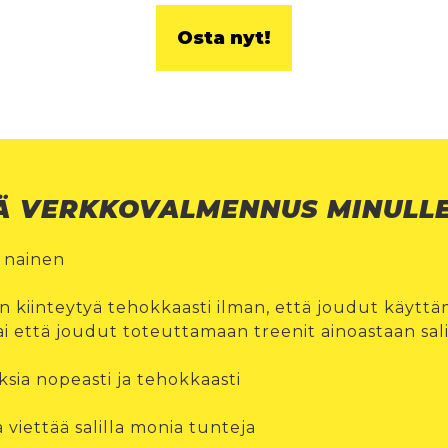
Osta nyt!
Ä VERKKOVALMENNUS MINULL
s nainen
n kiinteytyä tehokkaasti ilman, että joudut käytt
ai että joudut toteuttamaan treenit ainoastaan sali
sia nopeasti ja tehokkaasti
a viettää salilla monia tunteja