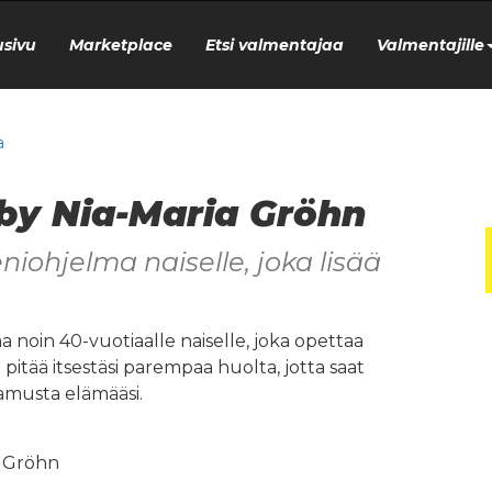
usivu
Marketplace
Etsi valmentajaa
Valmentajille
a
 by Nia-Maria Gröhn
niohjelma naiselle, joka lisää
a noin 40-vuotiaalle naiselle, joka opettaa
a pitää itsestäsi parempaa huolta, jotta saat
tamusta elämääsi.