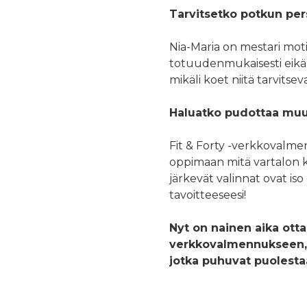
Tarvitsetko potkun per
Nia-Maria on mestari mot
totuudenmukaisesti eikä h
mikäli koet niitä tarvitseva
Haluatko pudottaa muu
Fit & Forty -verkkovalme
oppimaan mitä vartalon kii
järkevät valinnat ovat is
tavoitteeseesi!
Nyt on nainen aika ott
verkkovalmennukseen, j
jotka puhuvat puolestaa