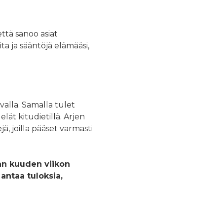
ttä sanoo asiat
a ja sääntöjä elämääsi,
alla. Samalla tulet
lät kitudietillä. Arjen
ä, joilla pääset varmasti
an kuuden viikon
antaa tuloksia,