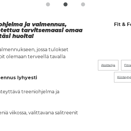
iohjelma ja valmennus,
Fit & 
 otettua tarvitsemaasi omaa
täsi huolta!
almennukseen, jossa tulokset
it olemaan terveellä tavalla
aloittelija
fitn
mennus lyhyesti
kiintey
inteyttävä treeniohjelma ja
niä viikossa, valittavana salitreenit