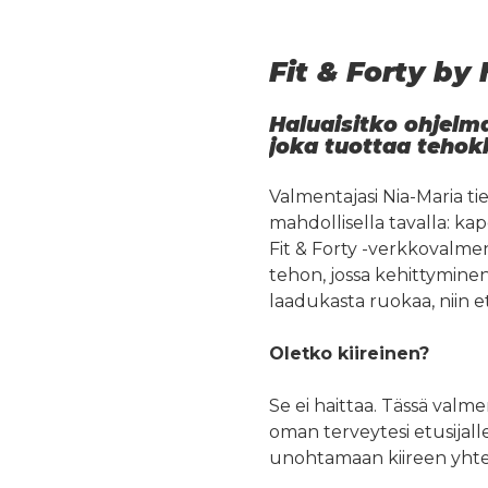
Fit & Forty by
Haluaisitko ohjelma
joka tuottaa tehok
Valmentajasi Nia-Maria ti
mahdollisella tavalla: ka
Fit & Forty -verkkovalme
tehon, jossa kehittymine
laadukasta ruokaa, niin e
Oletko kiireinen?
Se ei haittaa. Tässä valm
oman terveytesi etusijalle
unohtamaan kiireen yhteis