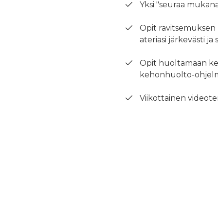
Yksi "seuraa mukana"
Opit ravitsemuksen 
ateriasi järkevästi j
Opit huoltamaan keh
kehonhuolto-ohjel
Viikottainen videot