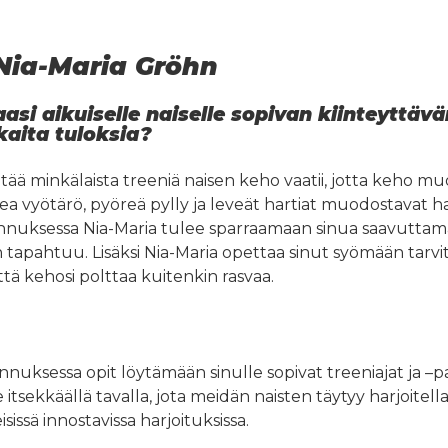
 Nia-Maria Gröhn
asi aikuiselle naiselle sopivan kiinteyttäv
kaita tuloksia?
etää minkälaista treeniä naisen keho vaatii, jotta keho 
pea vyötärö, pyöreä pylly ja leveät hartiat muodostavat ha
nnuksessa Nia-Maria tulee sparraamaan sinua saavuttama
n tapahtuu. Lisäksi Nia-Maria opettaa sinut syömään tarv
ttä kehosi polttaa kuitenkin rasvaa.
ennuksessa opit löytämään sinulle sopivat treeniajat ja –p
 itsekkäällä tavalla, jota meidän naisten täytyy harjoitell
issä innostavissa harjoituksissa.