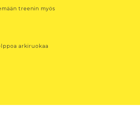
kemään treenin myös
helppoa arkiruokaa