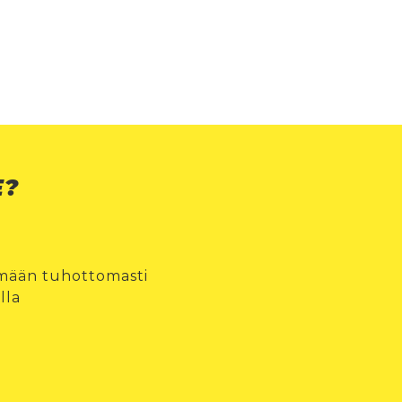
E?
ämään tuhottomasti
lla