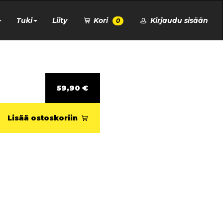
Tuki
Liity
Kori
Kirjaudu sisään
0
59,90 €
Lisää ostoskoriin