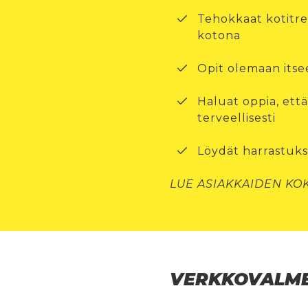
Tehokkaat kotitre
kotona
Opit olemaan itse
Haluat oppia, ett
terveellisesti
Löydät harrastukse
LUE ASIAKKAIDEN K
VERKKOVALME