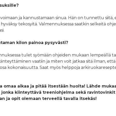
suksille?
ivoimaan ja kannustamaan sinua. Hän on tunnettu siitä, e
yväksy tekosyitä. Valmennuksessa saatkin selkeitä ohjeit
si.
taman kilon painoa pysyvästi?
nnuksessa tulet syömään ohjeiden mukaan lempeällä tav
nteyttäminen vaatiin ja miten voit jatkaa sitä ilman, että e
o osa kokonaisuutta. Saat myös helppoja arkiruokareseptej
aa omaa aikaa ja pitää itsestään huolta! Lähde muka
onka kiinteyttävä treeniohjelma sekä ravintovinkit 
n ja opit olemaan terveellä tavalla itsekäs!