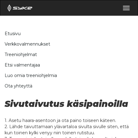
Togg
navig
Etusivu
Verkkovalmennukset
Treeniohjelmat
Etsi valmentajaa
Luo omia treeniohjelmia
Ota yhteyttä
Sivutaivutus käsipainoilla
1. Asetu haara-asentoon ja ota paino toiseen käteen.
2. Lähde taivuttamaan ylävartaloa sivulta sivulle siten, että
kun toinen kylki venyy niin toinen rutistuu.