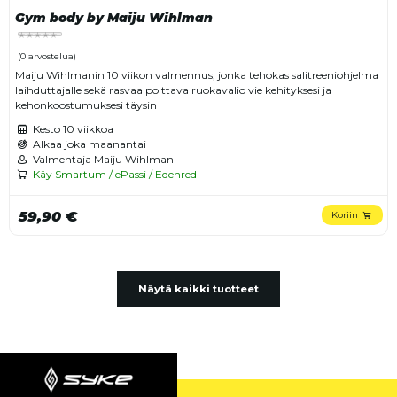
Gym body by Maiju Wihlman
(0 arvostelua)
Maiju Wihlmanin 10 viikon valmennus, jonka tehokas salitreeniohjelma
laihduttajalle sekä rasvaa polttava ruokavalio vie kehityksesi ja
kehonkoostumuksesi täysin
Kesto
10 viikkoa
Alkaa joka maanantai
Valmentaja Maiju Wihlman
Käy Smartum / ePassi / Edenred
59,90 €
Koriin
Näytä kaikki tuotteet