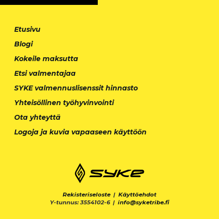
Etusivu
Blogi
Kokeile maksutta
Etsi valmentajaa
SYKE valmennuslisenssit hinnasto
Yhteisöllinen työhyvinvointi
Ota yhteyttä
Logoja ja kuvia vapaaseen käyttöön
Rekisteriseloste
|
Käyttöehdot
Y-tunnus: 3554102-6 |
info@syketribe.fi