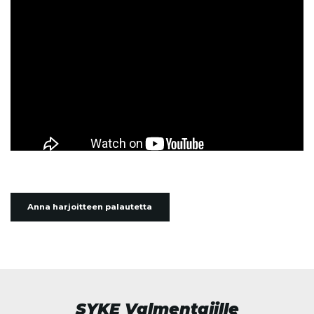
Anna harjoitteen palautetta
SYKE Valmentajille