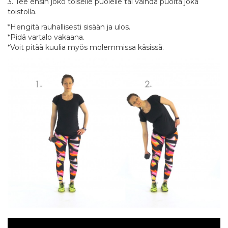
3. Tee ensin joko toiselle puolelle tai vaihda puolta joka
toistolla.
*Hengitä rauhallisesti sisään ja ulos.
*Pidä vartalo vakaana.
*Voit pitää kuulia myös molemmissa käsissä.