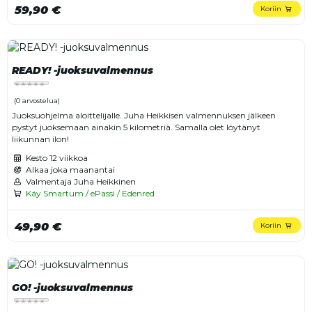
59,90 €
Koriin
READY! -juoksuvalmennus
(0 arvostelua)
Juoksuohjelma aloittelijalle. Juha Heikkisen valmennuksen jälkeen
pystyt juoksemaan ainakin 5 kilometriä. Samalla olet löytänyt
liikunnan ilon!
Kesto
12 viikkoa
Alkaa joka maanantai
Valmentaja Juha Heikkinen
Käy Smartum / ePassi / Edenred
49,90 €
Koriin
GO! -juoksuvalmennus