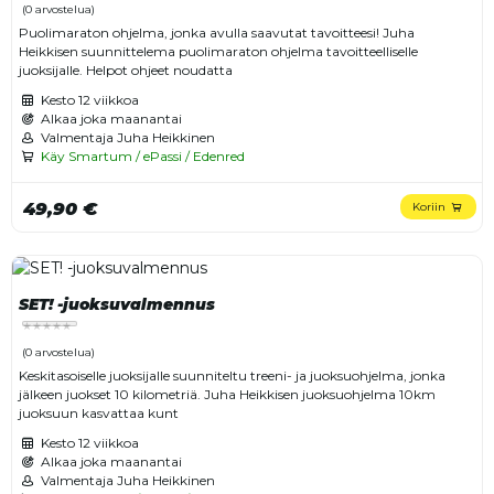
(0 arvostelua)
Puolimaraton ohjelma, jonka avulla saavutat tavoitteesi! Juha
Heikkisen suunnittelema puolimaraton ohjelma tavoitteelliselle
juoksijalle. Helpot ohjeet noudatta
Kesto
12 viikkoa
Alkaa joka maanantai
Valmentaja Juha Heikkinen
Käy Smartum / ePassi / Edenred
49,90 €
Koriin
SET! -juoksuvalmennus
(0 arvostelua)
Keskitasoiselle juoksijalle suunniteltu treeni- ja juoksuohjelma, jonka
jälkeen juokset 10 kilometriä. Juha Heikkisen juoksuohjelma 10km
juoksuun kasvattaa kunt
Kesto
12 viikkoa
Alkaa joka maanantai
Valmentaja Juha Heikkinen