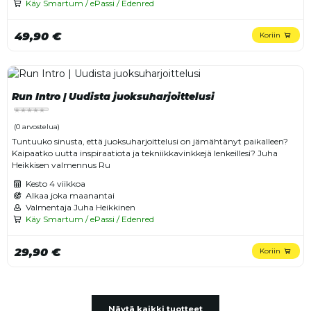
Käy Smartum / ePassi / Edenred
49,90 €
Koriin
Run Intro | Uudista juoksuharjoittelusi
(0 arvostelua)
Tuntuuko sinusta, että juoksuharjoittelusi on jämähtänyt paikalleen?
Kaipaatko uutta inspiraatiota ja tekniikkavinkkejä lenkeillesi? Juha
Heikkisen valmennus Ru
Kesto
4 viikkoa
Alkaa joka maanantai
Valmentaja Juha Heikkinen
Käy Smartum / ePassi / Edenred
29,90 €
Koriin
Näytä kaikki tuotteet