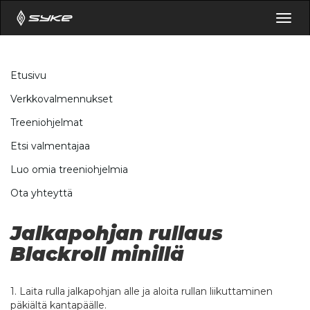
Togg
navig
Etusivu
Verkkovalmennukset
Treeniohjelmat
Etsi valmentajaa
Luo omia treeniohjelmia
Ota yhteyttä
Jalkapohjan rullaus
Blackroll minillä
1. Laita rulla jalkapohjan alle ja aloita rullan liikuttaminen
päkiältä kantapäälle.