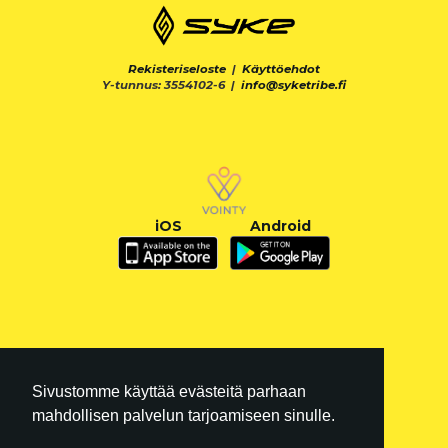
Rekisteriseloste
|
Käyttöehdot
Y-tunnus: 3554102-6 |
info@syketribe.fi
iOS
Android
Sivustomme käyttää evästeitä parhaan
mahdollisen palvelun tarjoamiseen sinulle.