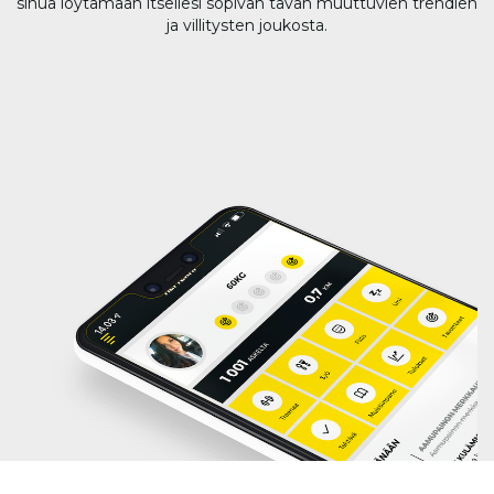
sinua löytämään itsellesi sopivan tavan muuttuvien trendien
ja villitysten joukosta.