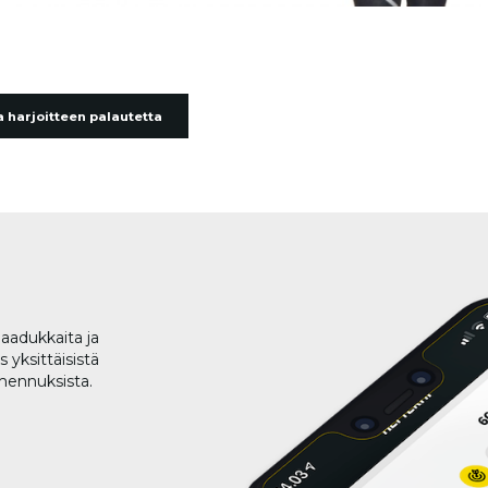
 harjoitteen palautetta
aadukkaita ja
 yksittäisistä
lmennuksista.