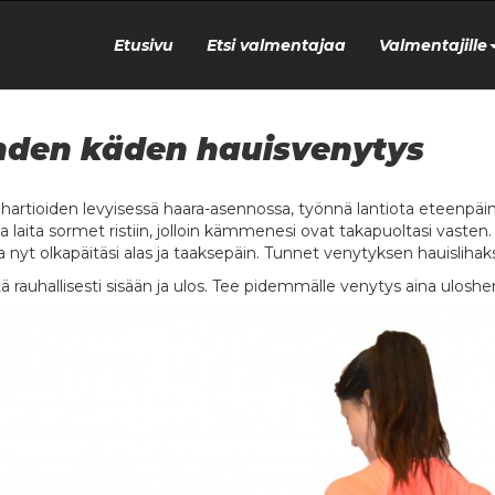
Etusivu
Etsi valmentajaa
Valmentajille
den käden hauisvenytys
o hartioiden levyisessä haara-asennossa, työnnä lantiota eteenpäin 
a laita sormet ristiin, jolloin kämmenesi ovat takapuoltasi vasten.
a nyt olkapäitäsi alas ja taaksepäin. Tunnet venytyksen hauislihaks
ä rauhallisesti sisään ja ulos. Tee pidemmälle venytys aina uloshe