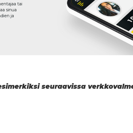
entajaa tai
taa sinua
dien ja
 esimerkiksi seuraavissa verkkoval