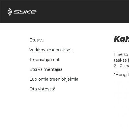
Kah
Etusivu
Verkkovalmennukset
1. Seis
Treeniohjelmat
taakse j
2. Pain
Etsi valmentajaa
*Hengit
Luo omia treeniohjelmia
Ota yhteyttä