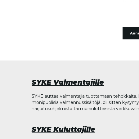
Anna
SYKE Valmentajille
SYKE auttaa valmentajia tuottamaan tehokkaita, l
monipuolisia valmennussisältöjä, oli sitten kysymys
harjoitusohjelmista tai moniulotteisista verkkova
SYKE Kuluttajille