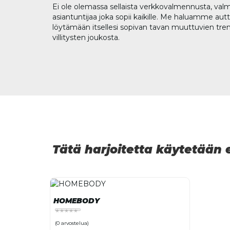
Ei ole olemassa sellaista verkkovalmennusta, valm
asiantuntijaa joka sopii kaikille. Me haluamme aut
löytämään itsellesi sopivan tavan muuttuvien tren
villitysten joukosta.
Tätä harjoitetta käytetään
HOMEBODY
(0 arvostelua)