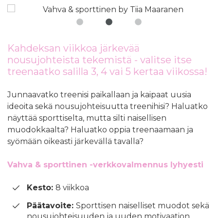
Kahdeksan viikkoa järkevää
nousujohteista tekemistä - valitse itse
treenaatko salilla 3, 4 vai 5 kertaa viikossa!
Junnaavatko treenisi paikallaan ja kaipaat uusia
ideoita sekä nousujohteisuutta treenihisi? Haluatko
näyttää sporttiselta, mutta silti naisellisen
muodokkaalta? Haluatko oppia treenaamaan ja
syömään oikeasti järkevällä tavalla?
Vahva & sporttinen -verkkovalmennus lyhyesti
Kesto:
8 viikkoa
Päätavoite:
Sporttisen naiselliset muodot sekä
nousujohteisuuden ja uuden motivaation