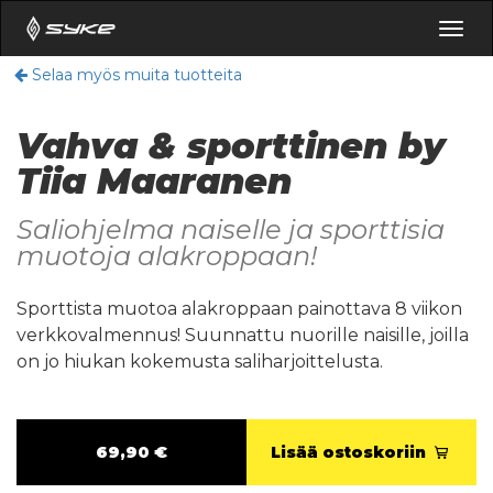
Togg
navig
Selaa myös muita tuotteita
Vahva & sporttinen by
Tiia Maaranen
Saliohjelma naiselle ja sporttisia
muotoja alakroppaan!
Sporttista muotoa alakroppaan painottava 8 viikon
verkkovalmennus! Suunnattu nuorille naisille, joilla
on jo hiukan kokemusta saliharjoittelusta.
69,90 €
Lisää ostoskoriin