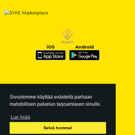
iOS
Android
Sivustomme käyttää evästeitä parhaan
mahdollisen palvelun tarjoamiseen sinulle.
Lue lisää
FI
|
EN
Selvä homma!