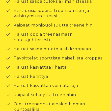
Haluat saada tuloksia ilman stressiä
Etsit uusia ideoita treenaamisen ja
kehittymisen tueksi
Kaipaat monipuolisuutta treeneihin
Haluat oppia treenaamaan
nousujohteisesti
Haluat saada muotoja alakroppaan
Tavoittelet sporttista naisellista kroppaa
Haluat kasvattaa lihasta
Haluat kehittyä
Haluat kasvattaa voimatasoja
Kaipaat selkeyttä treeneihin
Olet treenannut ainakin hieman
kuntosalilla