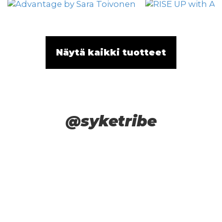
Näytä kaikki tuotteet
@syketribe