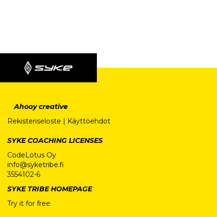
Ahooy creative
Rekisteriseloste
|
Käyttöehdot
SYKE COACHING LICENSES
CodeLotus Oy
info@syketribe.fi
3554102-6
SYKE TRIBE HOMEPAGE
Try it for free