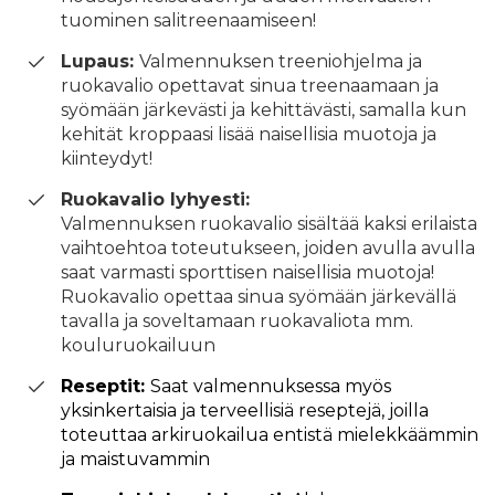
tuominen salitreenaamiseen!
Lupaus:
Valmennuksen treeniohjelma ja
ruokavalio opettavat sinua treenaamaan ja
syömään järkevästi ja kehittävästi, samalla kun
kehität kroppaasi lisää naisellisia muotoja ja
kiinteydyt!
Ruokavalio lyhyesti:
Valmennuksen ruokavalio sisältää kaksi erilaista
vaihtoehtoa toteutukseen, joiden avulla avulla
saat varmasti sporttisen naisellisia muotoja!
Ruokavalio opettaa sinua syömään järkevällä
tavalla ja soveltamaan ruokavaliota mm.
kouluruokailuun
Reseptit:
Saat valmennuksessa myös
yksinkertaisia ja terveellisiä reseptejä, joilla
toteuttaa arkiruokailua entistä mielekkäämmin
ja maistuvammin