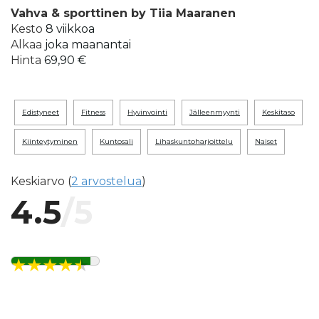
Vahva & sporttinen by Tiia Maaranen
Kesto
8 viikkoa
Alkaa
joka maanantai
Hinta
69,90 €
edistyneet
fitness
hyvinvointi
jälleenmyynti
keskitaso
kiinteytyminen
kuntosali
lihaskuntoharjoittelu
naiset
Keskiarvo (
2 arvostelua
)
4.5
/5