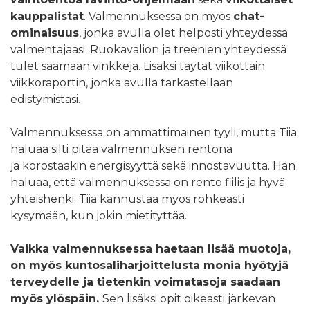
kauppalistat
. Valmennuksessa on myös
chat-
ominaisuus
, jonka avulla olet helposti yhteydessä
valmentajaasi. Ruokavalion ja treenien yhteydessä
tulet saamaan vinkkejä. Lisäksi täytät viikottain
viikkoraportin, jonka avulla tarkastellaan
edistymistäsi.
Valmennuksessa on ammattimainen tyyli, mutta Tiia
haluaa silti pitää valmennuksen rentona
ja korostaakin energisyyttä sekä innostavuutta. Hän
haluaa, että valmennuksessa on rento fiilis ja hyvä
yhteishenki. Tiia kannustaa myös rohkeasti
kysymään, kun jokin mietityttää.
Vaikka valmennuksessa haetaan lisää muotoja,
on myös kuntosaliharjoittelusta monia hyötyjä
terveydelle ja tietenkin voimatasoja saadaan
myös ylöspäin.
Sen lisäksi opit oikeasti järkevän