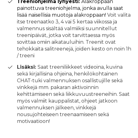
Treeniohjelma lyhyesti:
Alakroppaan
painottuva treeniohjelma, jonka avulla saat
lisää naisellisia muotoja alakroppaan!
Voit valita
itse treenaatko 3, 4 vai 5 kertaa viikossa ja
valmennus sisältää valmiiksi suunnitellut
treenipäivät, jotka voit tarvittaessa myös
sovittaa omiin aikatauluihin. Treenit ovat
tehokkaita salitreenejä, joiden kesto on noin 1h
/ treeni
Lisäksi:
Saat treeniliikkeet videoina, kuvina
sekä kirjallisina ohjeina, henkilökohtainen
CHAT-tuki valmennuksen osallistujille sekä
vinkkejä mm. pakaran aktivoinnin
kehittämiseen sekä liikkuvuustreeneihin. Saat
myös valmiit kauppalistat, ohjeet jatkoon
valmennuksen jälkeen, vinkkejä
nousujohteiseen treenaamiseen sekä
motivaatioon!