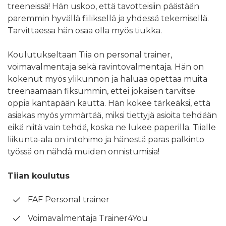
treeneissä! Hän uskoo, että tavotteisiin päästään
paremmin hyvällä fiiliksellä ja yhdessä tekemisellä.
Tarvittaessa hän osaa olla myös tiukka.
Koulutukseltaan Tiia on personal trainer,
voimavalmentaja sekä ravintovalmentaja. Hän on
kokenut myös ylikunnon ja haluaa opettaa muita
treenaamaan fiksummin, ettei jokaisen tarvitse
oppia kantapään kautta. Hän kokee tärkeäksi, että
asiakas myös ymmärtää, miksi tiettyjä asioita tehdään
eikä niitä vain tehdä, koska ne lukee paperilla. Tiialle
liikunta-ala on intohimo ja hänestä paras palkinto
työssä on nähdä muiden onnistumisia!
Tiian koulutus
FAF Personal trainer
Voimavalmentaja Trainer4You