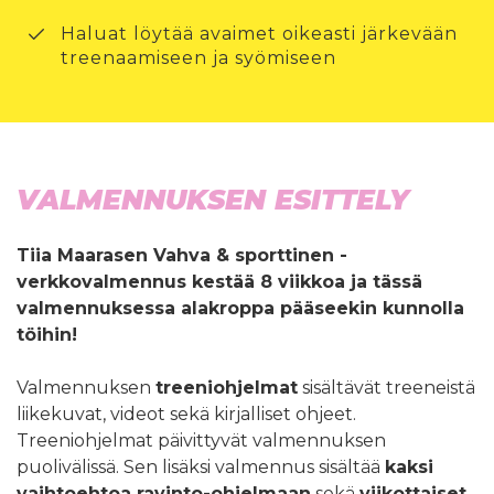
Haluat löytää avaimet oikeasti järkevään
treenaamiseen ja syömiseen
VALMENNUKSEN ESITTELY
Tiia Maarasen Vahva & sporttinen -
verkkovalmennus kestää 8 viikkoa ja tässä
valmennuksessa alakroppa pääseekin kunnolla
töihin!
Valmennuksen
treeniohjelmat
sisältävät treeneistä
liikekuvat, videot sekä kirjalliset ohjeet.
Treeniohjelmat päivittyvät valmennuksen
puolivälissä. Sen lisäksi valmennus sisältää
kaksi
vaihtoehtoa ravinto-ohjelmaan
sekä
viikottaiset