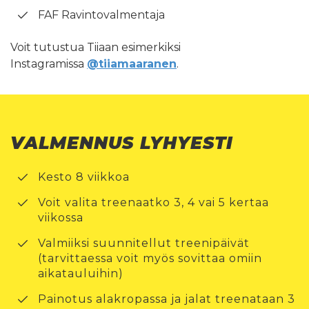
FAF Ravintovalmentaja
Voit tutustua Tiiaan esimerkiksi
Instagramissa
@t
iiamaaranen
.
VALMENNUS LYHYESTI
Kesto 8 viikkoa
Voit valita treenaatko 3, 4 vai 5 kertaa
viikossa
Valmiiksi suunnitellut treenipäivät
(tarvittaessa voit myös sovittaa omiin
aikatauluihin)
Painotus alakropassa ja jalat treenataan 3