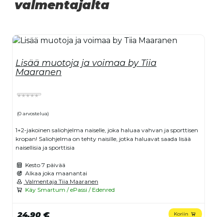
valmentajalta
Lisää muotoja ja voimaa by Tiia
Maaranen
(0 arvostelua)
1+2-jakoinen saliohjelma naiselle, joka haluaa vahvan ja sporttisen
kropan! Saliohjelma on tehty naisille, jotka haluavat saada lisää
naisellisia ja sporttisia
Kesto
7 päivää
Alkaa joka maanantai
Valmentaja Tiia Maaranen
Käy Smartum / ePassi / Edenred
24,90 €
Koriin