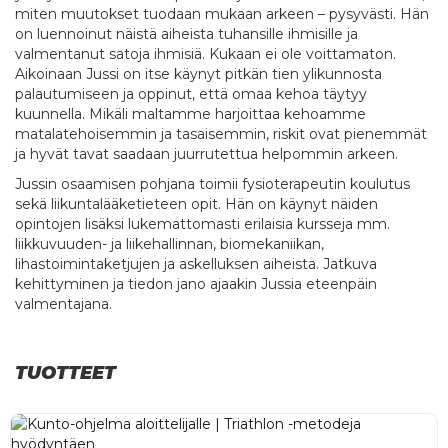
miten muutokset tuodaan mukaan arkeen – pysyvästi. Hän
on luennoinut näistä aiheista tuhansille ihmisille ja
valmentanut satoja ihmisiä. Kukaan ei ole voittamaton.
Aikoinaan Jussi on itse käynyt pitkän tien ylikunnosta
palautumiseen ja oppinut, että omaa kehoa täytyy
kuunnella. Mikäli maltamme harjoittaa kehoamme
matalatehoisemmin ja tasaisemmin, riskit ovat pienemmät
ja hyvät tavat saadaan juurrutettua helpommin arkeen.
Jussin osaamisen pohjana toimii fysioterapeutin koulutus
sekä liikuntalääketieteen opit. Hän on käynyt näiden
opintojen lisäksi lukemattomasti erilaisia kursseja mm.
liikkuvuuden- ja liikehallinnan, biomekaniikan,
lihastoimintaketjujen ja askelluksen aiheista. Jatkuva
kehittyminen ja tiedon jano ajaakin Jussia eteenpäin
valmentajana.
TUOTTEET