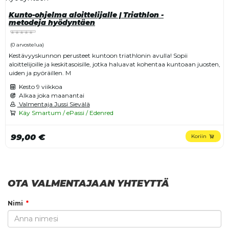
Kunto-ohjelma aloittelijalle | Triathlon -
metodeja hyödyntäen
(0 arvostelua)
Kestävyyskunnon perusteet kuntoon triathlonin avulla! Sopii
aloittelijoille ja keskitasoisille, jotka haluavat kohentaa kuntoaan juosten,
uiden ja pyöräillen. M
Kesto
9 viikkoa
Alkaa joka maanantai
Valmentaja Jussi Sievälä
Käy Smartum / ePassi / Edenred
99,00 €
Koriin
OTA VALMENTAJAAN YHTEYTTÄ
Nimi