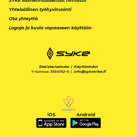
SYKE valmennuslisenssit hinnasto
Yhteisöllinen työhyvinvointi
Ota yhteyttä
Logoja ja kuvia vapaaseen käyttöön
Rekisteriseloste
|
Käyttöehdot
Y-tunnus: 3554102-6 |
info@syketribe.fi
iOS
Android