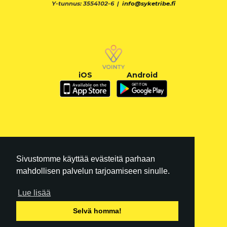
Y-tunnus: 3554102-6 |
info@syketribe.fi
iOS
Android
Sivustomme käyttää evästeitä parhaan
mahdollisen palvelun tarjoamiseen sinulle.
Lue lisää
FI
|
EN
Selvä homma!