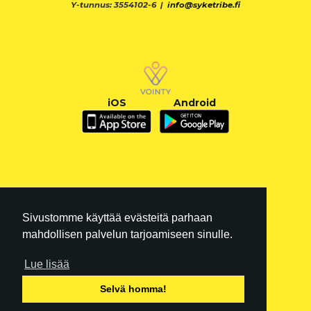
Y-tunnus: 3554102-6 |
info@syketribe.fi
iOS
Android
Sivustomme käyttää evästeitä parhaan
mahdollisen palvelun tarjoamiseen sinulle.
Lue lisää
FI
|
EN
Selvä homma!