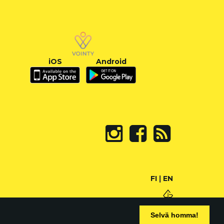
iOS
Android
FI
|
EN
Selvä homma!