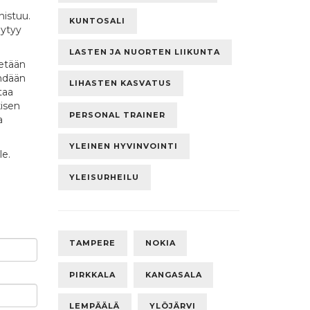
nistuu.
KUNTOSALI
öytyy
LASTEN JA NUORTEN LIIKUNTA
detään
ehdään
LIHASTEN KASVATUS
taa
kisen
PERSONAL TRAINER
a
YLEINEN HYVINVOINTI
le.
YLEISURHEILU
TAMPERE
NOKIA
PIRKKALA
KANGASALA
LEMPÄÄLÄ
YLÖJÄRVI