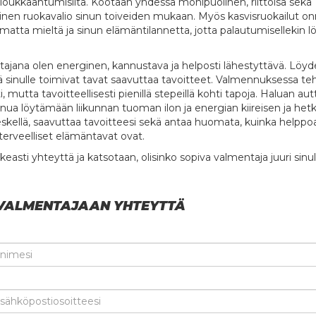
a loukkaantumisilta. Kootaan yhdessä monipuolinen, riittoisa sekä
linen ruokavalio sinun toiveiden mukaan. Myös kasvisruokailut on
atta mieltä ja sinun elämäntilannetta, jotta palautumisellekin l
ajana olen energinen, kannustava ja helposti lähestyttävä. Löy
 sinulle toimivat tavat saavuttaa tavoitteet. Valmennuksessa t
, mutta tavoitteellisesti pienillä stepeillä kohti tapoja. Haluan aut
nua löytämään liikunnan tuoman ilon ja energian kiireisen ja het
eskellä, saavuttaa tavoitteesi sekä antaa huomata, kuinka helppo
 terveelliset elämäntavat ovat.
easti yhteyttä ja katsotaan, olisinko sopiva valmentaja juuri sinul
VALMENTAJAAN YHTEYTTÄ