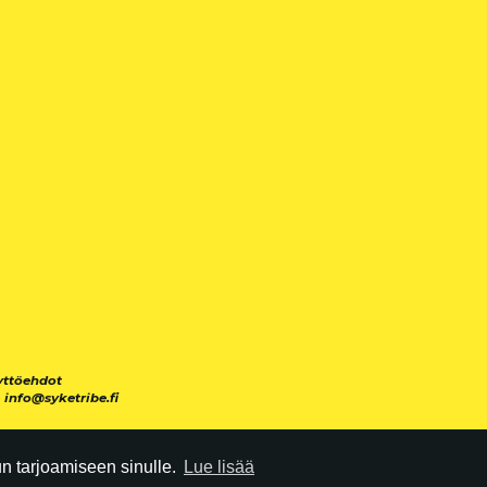
yttöehdot
|
info@syketribe.fi
 tarjoamiseen sinulle.
Lue lisää