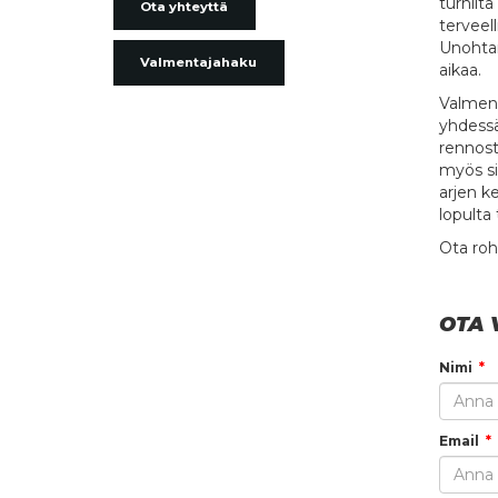
turhilt
Ota yhteyttä
terveel
Unohtam
Valmentajahaku
aikaa.
Valment
yhdessä
rennosti
myös si
arjen k
lopulta
Ota rohk
OTA 
Nimi
Email