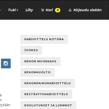
Tuki
Liity
Kori
Kirjaudu sisään
0
HARJOITTELU KOTONA
JUOKSU
KEHON MUOKKAUS
KEHONHUOLTO
KEHONPAINOHARJOITTELU
KESTÄVYYSHARJOITTELU
ä
än
ltytään
KOULUTUKSET JA LUENNOT