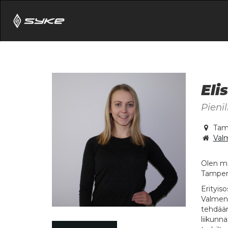
Eli
Pienil
Tam
Val
Olen mon
Tamper
Erityiso
Valmenn
tehdään 
liikunn