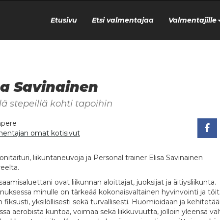
Etusivu
Etsi valmentajaa
Valmentajille
sa Savinainen
lä stepeillä kohti tapoihin
pere
mentajan omat kotisivut
itaituri, liikuntaneuvoja ja Personal trainer Elisa Savinainen
eelta.
saamisaluettani ovat liikunnan aloittajat, juoksijat ja äitiysliikunta.
uksessa minulle on tärkeää kokonaisvaltainen hyvinvointi ja töit
fiksusti, yksilöllisesti sekä turvallisesti. Huomioidaan ja kehitetä
assa aerobista kuntoa, voimaa sekä liikkuvuutta, jolloin yleensä vä