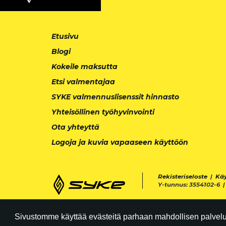
Etusivu
Blogi
Kokeile maksutta
Etsi valmentajaa
SYKE valmennuslisenssit hinnasto
Yhteisöllinen työhyvinvointi
Ota yhteyttä
Logoja ja kuvia vapaaseen käyttöön
Rekisteriseloste
|
Kä
Y-tunnus: 3554102-6 
Sivustomme käyttää evästeitä parhaan mahdollisen palvelun