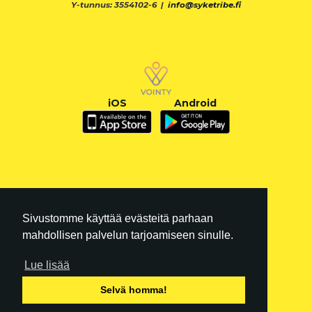
Y-tunnus: 3554102-6 |
info@syketribe.fi
iOS
Android
Sivustomme käyttää evästeitä parhaan
mahdollisen palvelun tarjoamiseen sinulle.
Lue lisää
FI
|
EN
Selvä homma!