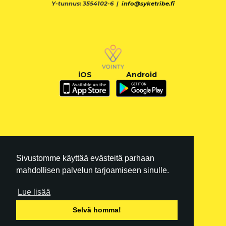
Y-tunnus: 3554102-6 |
info@syketribe.fi
iOS
Android
Sivustomme käyttää evästeitä parhaan
mahdollisen palvelun tarjoamiseen sinulle.
Lue lisää
FI
|
EN
Selvä homma!