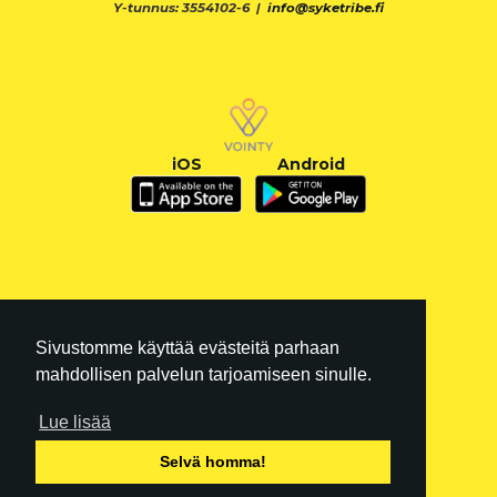
Y-tunnus: 3554102-6 |
info@syketribe.fi
iOS
Android
Sivustomme käyttää evästeitä parhaan
mahdollisen palvelun tarjoamiseen sinulle.
Lue lisää
FI
|
EN
Selvä homma!