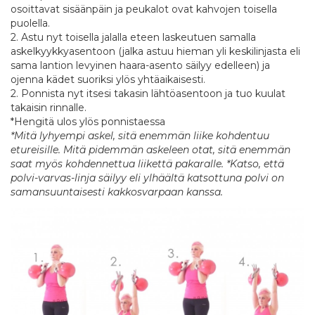
osoittavat sisäänpäin ja peukalot ovat kahvojen toisella
puolella.
2. Astu nyt toisella jalalla eteen laskeutuen samalla
askelkyykkyasentoon (jalka astuu hieman yli keskilinjasta eli
sama lantion levyinen haara-asento säilyy edelleen) ja
ojenna kädet suoriksi ylös yhtäaikaisesti.
2. Ponnista nyt itsesi takasin lähtöasentoon ja tuo kuulat
takaisin rinnalle.
*Hengitä ulos ylös ponnistaessa
*Mitä lyhyempi askel, sitä enemmän liike kohdentuu
etureisille. Mitä pidemmän askeleen otat, sitä enemmän
saat myös kohdennettua liikettä pakaralle. *Katso, että
polvi-varvas-linja säilyy eli ylhäältä katsottuna polvi on
samansuuntaisesti kakkosvarpaan kanssa.