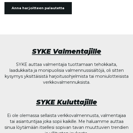
Anna harjoitteen palautetta
SYKE Valmentajille
SYKE auttaa valmentajia tuottamaan tehokkaita,
laadukkaita ja monipuolisia valmennussisältöjä, oli sitten
kysymys yksittäisistä harjoitusohjelmista tai moniulotteisista
verkkovalmennuksista.
SYKE Kuluttajille
Ei ole olemassa sellaista verkkovalmennusta, valmentajaa
tai asiantuntijaa joka sopii kaikille. Me haluamme auttaa
sinua löytämään itsellesi sopivan tavan muuttuvien trendien