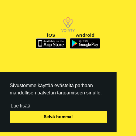
iOS
Android
Sivustomme käyttää evästeitä parhaan
mahdollisen palvelun tarjoamiseen sinulle.
Lue lisää
FI
|
EN
Selvä homma!