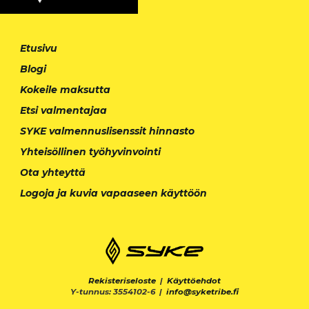
Etusivu
Blogi
Kokeile maksutta
Etsi valmentajaa
SYKE valmennuslisenssit hinnasto
Yhteisöllinen työhyvinvointi
Ota yhteyttä
Logoja ja kuvia vapaaseen käyttöön
Rekisteriseloste
|
Käyttöehdot
Y-tunnus: 3554102-6 |
info@syketribe.fi