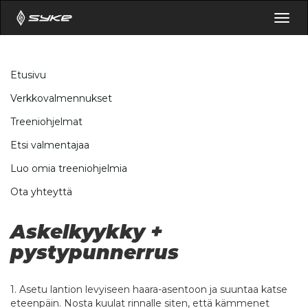
Togg
navig
Etusivu
Verkkovalmennukset
Treeniohjelmat
Etsi valmentajaa
Luo omia treeniohjelmia
Ota yhteyttä
Askelkyykky +
pystypunnerrus
1. Asetu lantion levyiseen haara-asentoon ja suuntaa katse
eteenpäin. Nosta kuulat rinnalle siten, että kämmenet