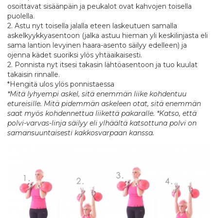
osoittavat sisäänpäin ja peukalot ovat kahvojen toisella
puolella.
2. Astu nyt toisella jalalla eteen laskeutuen samalla
askelkyykkyasentoon (jalka astuu hieman yli keskilinjasta eli
sama lantion levyinen haara-asento säilyy edelleen) ja
ojenna kädet suoriksi ylös yhtäaikaisesti.
2. Ponnista nyt itsesi takasin lähtöasentoon ja tuo kuulat
takaisin rinnalle.
*Hengitä ulos ylös ponnistaessa
*Mitä lyhyempi askel, sitä enemmän liike kohdentuu
etureisille. Mitä pidemmän askeleen otat, sitä enemmän
saat myös kohdennettua liikettä pakaralle. *Katso, että
polvi-varvas-linja säilyy eli ylhäältä katsottuna polvi on
samansuuntaisesti kakkosvarpaan kanssa.