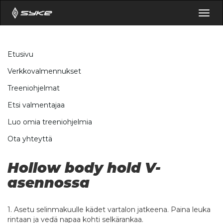
Togg
navig
Etusivu
Verkkovalmennukset
Treeniohjelmat
Etsi valmentajaa
Luo omia treeniohjelmia
Ota yhteyttä
Hollow body hold V-
asennossa
1. Asetu selinmakuulle kädet vartalon jatkeena. Paina leuka
rintaan ja vedä napaa kohti selkärankaa.