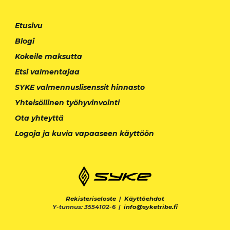
Etusivu
Blogi
Kokeile maksutta
Etsi valmentajaa
SYKE valmennuslisenssit hinnasto
Yhteisöllinen työhyvinvointi
Ota yhteyttä
Logoja ja kuvia vapaaseen käyttöön
Rekisteriseloste
|
Käyttöehdot
Y-tunnus: 3554102-6 |
info@syketribe.fi