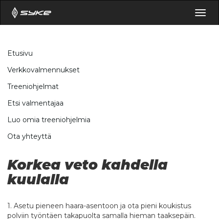
Togg
navig
Etusivu
Verkkovalmennukset
Treeniohjelmat
Etsi valmentajaa
Luo omia treeniohjelmia
Ota yhteyttä
Korkea veto kahdella
kuulalla
1. Asetu pieneen haara-asentoon ja ota pieni koukistus
polviin työntäen takapuolta samalla hieman taaksepäin.