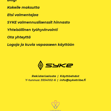
Kokeile maksutta
Etsi valmentajaa
SYKE valmennuslisenssit hinnasto
Yhteisöllinen työhyvinvointi
Ota yhteyttä
Logoja ja kuvia vapaaseen käyttöön
Rekisteriseloste
|
Käyttöehdot
Y-tunnus: 3554102-6 |
info@syketribe.fi