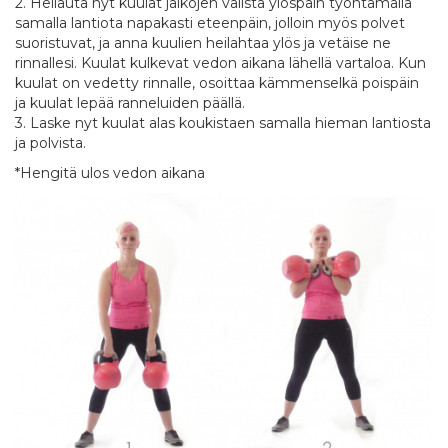
2. Heilauta nyt kuulat jalkojen välistä ylöspäin työntämällä
samalla lantiota napakasti eteenpäin, jolloin myös polvet
suoristuvat, ja anna kuulien heilahtaa ylös ja vetäise ne
rinnallesi. Kuulat kulkevat vedon aikana lähellä vartaloa. Kun
kuulat on vedetty rinnalle, osoittaa kämmenselkä poispäin
ja kuulat lepää ranneluiden päällä.
3. Laske nyt kuulat alas koukistaen samalla hieman lantiosta
ja polvista.
*Hengitä ulos vedon aikana