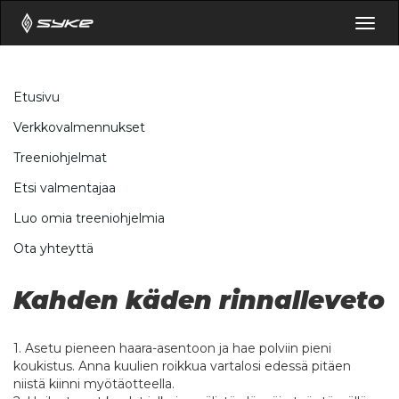
Togg
navig
Etusivu
Verkkovalmennukset
Treeniohjelmat
Etsi valmentajaa
Luo omia treeniohjelmia
Ota yhteyttä
Kahden käden rinnalleveto
1. Asetu pieneen haara-asentoon ja hae polviin pieni
koukistus. Anna kuulien roikkua vartalosi edessä pitäen
niistä kiinni myötäotteella.