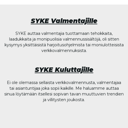
SYKE Valmentajille
SYKE auttaa valmentajia tuottamaan tehokkaita,
laadukkaita ja monipuolisia valmennussisältöjä, oli sitten
kysymys yksittäisistä harjoitusohjelmista tai moniulotteisista
verkkovalmennuksista.
SYKE Kuluttajille
Ei ole olemassa sellaista verkkovalmennusta, valmentajaa
tai asiantuntijaa joka sopii kaikille. Me haluamme auttaa
sinua löytämään itsellesi sopivan tavan muuttuvien trendien
ja villitysten joukosta.