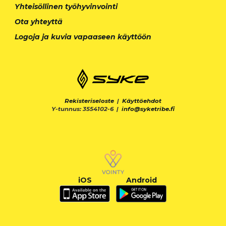
Yhteisöllinen työhyvinvointi
Ota yhteyttä
Logoja ja kuvia vapaaseen käyttöön
Rekisteriseloste
|
Käyttöehdot
Y-tunnus: 3554102-6 |
info@syketribe.fi
iOS
Android