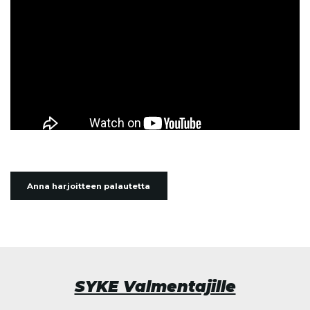
Anna harjoitteen palautetta
SYKE Valmentajille