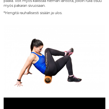
päällä. Voit myös kallistaa hieman lantiota, jolloin rulla osuu
myös pakaran sivuosaan.
*Hengitä rauhallisesti sisään ja ulos.