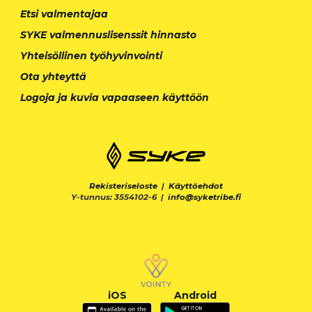
Etsi valmentajaa
SYKE valmennuslisenssit hinnasto
Yhteisöllinen työhyvinvointi
Ota yhteyttä
Logoja ja kuvia vapaaseen käyttöön
Rekisteriseloste
|
Käyttöehdot
Y-tunnus: 3554102-6 |
info@syketribe.fi
iOS
Android