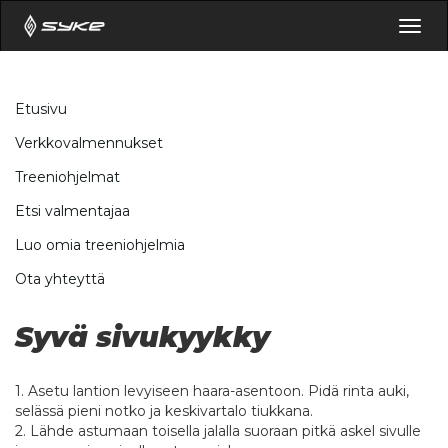
Togg
navig
Etusivu
Verkkovalmennukset
Treeniohjelmat
Etsi valmentajaa
Luo omia treeniohjelmia
Ota yhteyttä
Syvä sivukyykky
1. Asetu lantion levyiseen haara-asentoon. Pidä rinta auki,
selässä pieni notko ja keskivartalo tiukkana.
2. Lähde astumaan toisella jalalla suoraan pitkä askel sivulle