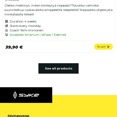
Oletko miettinyt, miten kiinteytyä nopeasti?Toivotko valmiiksi
suunniteltua ruokavaliota simppeleillä resepteillä? Kaipaatko ohjeistusta
minkälaisilla liikkeill
Duration
4 weeks
Starts every monday
Coach Terhi Immonen
Accepted Smartum / ePassi / Edenred
39,90 €
To cart
See all products
Homepage