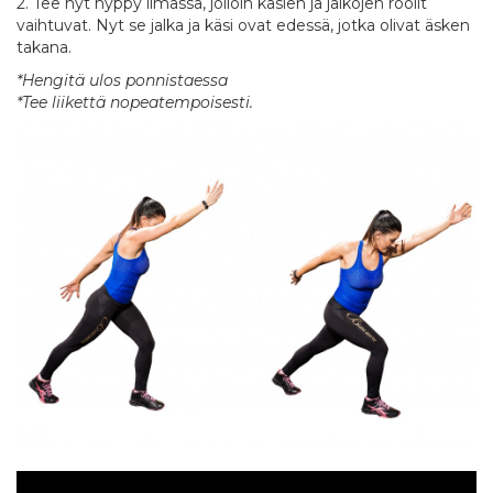
2. Tee nyt hyppy ilmassa, jolloin käsien ja jalkojen roolit
vaihtuvat. Nyt se jalka ja käsi ovat edessä, jotka olivat äsken
takana.
*Hengitä ulos ponnistaessa
*Tee liikettä nopeatempoisesti.