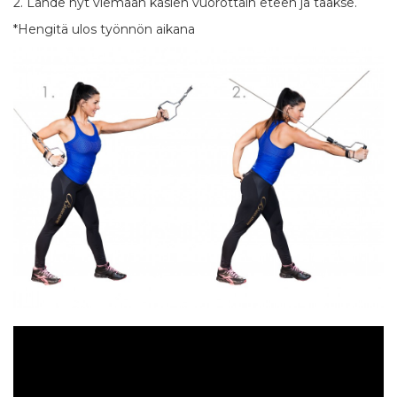
2. Lähde nyt viemään käsien vuorottain eteen ja taakse.
*Hengitä ulos työnnön aikana