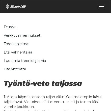
Togg
navig
Etusivu
Verkkovalmennukset
Treeniohjelmat
Etsi valmentajaa
Luo omia treeniohjelmia
Ota yhteyttä
Työntö-veto taljassa
1. Asetu käyntiasentoon taljan väliin. Ota molempiin käsiin
taljakahvat. Vie toinen käsi eteen suoraksi ja toinen käsi
vierelle koukkuun.