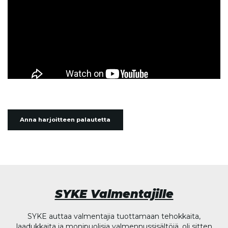
Anna harjoitteen palautetta
SYKE Valmentajille
SYKE auttaa valmentajia tuottamaan tehokkaita,
laadukkaita ja monipuolisia valmennussisältöjä, oli sitten