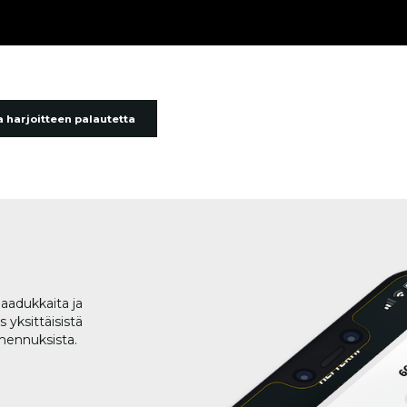
 harjoitteen palautetta
aadukkaita ja
 yksittäisistä
lmennuksista.