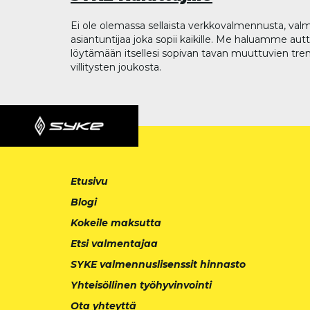
Ei ole olemassa sellaista verkkovalmennusta, valm
asiantuntijaa joka sopii kaikille. Me haluamme aut
löytämään itsellesi sopivan tavan muuttuvien tren
villitysten joukosta.
Etusivu
Blogi
Kokeile maksutta
Etsi valmentajaa
SYKE valmennuslisenssit hinnasto
Yhteisöllinen työhyvinvointi
Ota yhteyttä