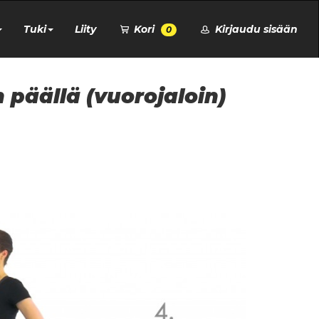
Tuki
Liity
Kori
Kirjaudu sisään
0
 päällä (vuorojaloin)