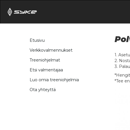
Pol
Etusivu
Verkkovalmennukset
1. Aset
Treeniohjelmat
2. Nost
3. Palau
Etsi valmentajaa
*Hengit
Luo omia treeniohjelmia
*Tee ens
Ota yhteyttä