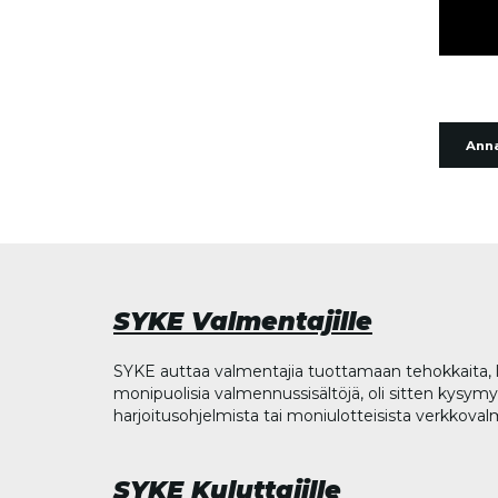
Anna
SYKE Valmentajille
SYKE auttaa valmentajia tuottamaan tehokkaita, l
monipuolisia valmennussisältöjä, oli sitten kysymys
harjoitusohjelmista tai moniulotteisista verkkova
SYKE Kuluttajille