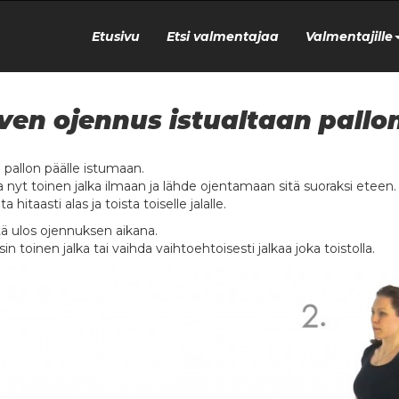
Etusivu
Etsi valmentajaa
Valmentajille
ven ojennus istualtaan pallon
u pallon päälle istumaan.
a nyt toinen jalka ilmaan ja lähde ojentamaan sitä suoraksi eteen.
ta hitaasti alas ja toista toiselle jalalle.
ä ulos ojennuksen aikana.
in toinen jalka tai vaihda vaihtoehtoisesti jalkaa joka toistolla.