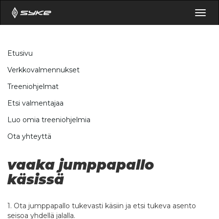
Togg
navig
Etusivu
Verkkovalmennukset
Treeniohjelmat
Etsi valmentajaa
Luo omia treeniohjelmia
Ota yhteyttä
vaaka jumppapallo
käsissä
1. Ota jumppapallo tukevasti käsiin ja etsi tukeva asento
seisoa yhdellä jalalla.