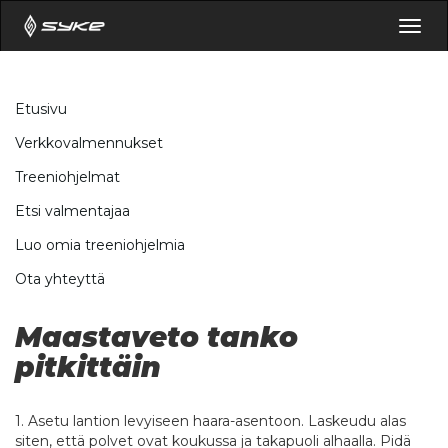
Togg
navig
Etusivu
Verkkovalmennukset
Treeniohjelmat
Etsi valmentajaa
Luo omia treeniohjelmia
Ota yhteyttä
Maastaveto tanko
pitkittäin
1. Asetu lantion levyiseen haara-asentoon. Laskeudu alas
siten, että polvet ovat koukussa ja takapuoli alhaalla. Pidä