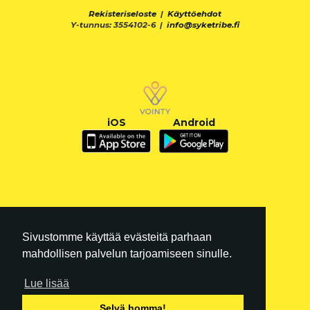
Rekisteriseloste
|
Käyttöehdot
Y-tunnus: 3554102-6 |
info@syketribe.fi
iOS
Android
Sivustomme käyttää evästeitä parhaan
mahdollisen palvelun tarjoamiseen sinulle.
Lue lisää
FI
|
EN
Selvä homma!