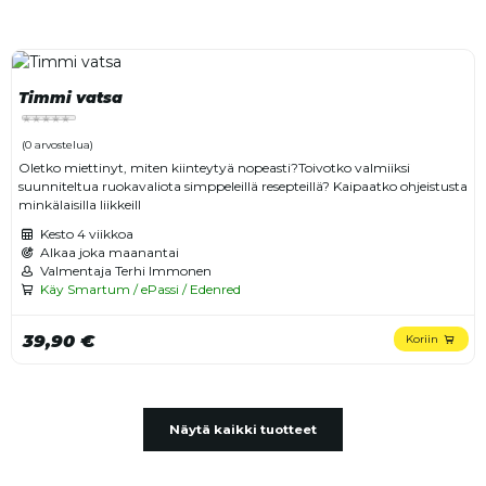
Timmi vatsa
(0 arvostelua)
Oletko miettinyt, miten kiinteytyä nopeasti?Toivotko valmiiksi
suunniteltua ruokavaliota simppeleillä resepteillä? Kaipaatko ohjeistusta
minkälaisilla liikkeill
Kesto
4 viikkoa
Alkaa joka maanantai
Valmentaja Terhi Immonen
Käy Smartum / ePassi / Edenred
39,90 €
Koriin
Näytä kaikki tuotteet