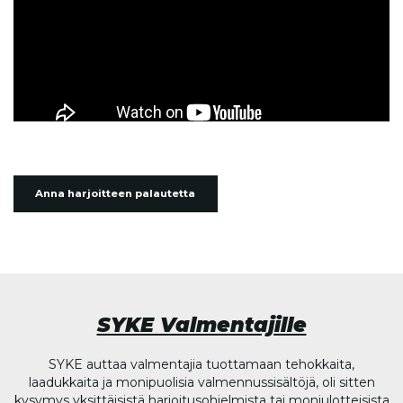
Anna harjoitteen palautetta
SYKE Valmentajille
SYKE auttaa valmentajia tuottamaan tehokkaita,
laadukkaita ja monipuolisia valmennussisältöjä, oli sitten
kysymys yksittäisistä harjoitusohjelmista tai moniulotteisista