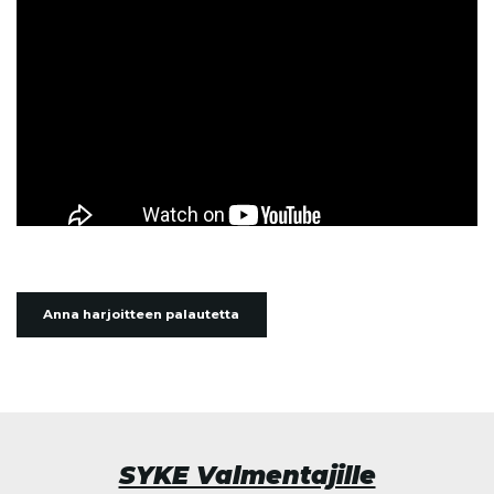
Anna harjoitteen palautetta
SYKE Valmentajille