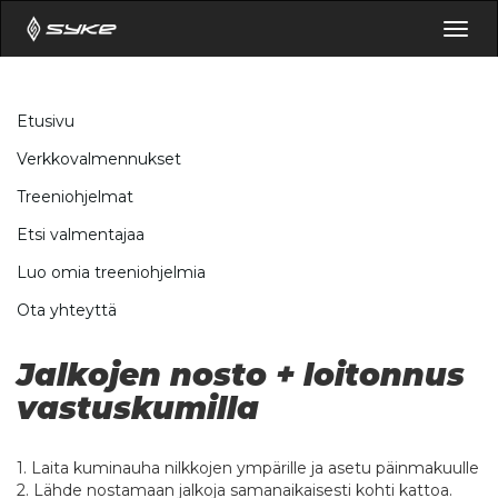
Togg
navig
Etusivu
Verkkovalmennukset
Treeniohjelmat
Etsi valmentajaa
Luo omia treeniohjelmia
Ota yhteyttä
Jalkojen nosto + loitonnus
vastuskumilla
1. Laita kuminauha nilkkojen ympärille ja asetu päinmakuulle
2. Lähde nostamaan jalkoja samanaikaisesti kohti kattoa.