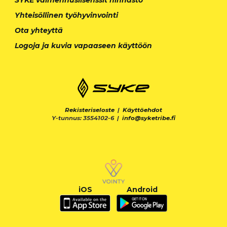
Yhteisöllinen työhyvinvointi
Ota yhteyttä
Logoja ja kuvia vapaaseen käyttöön
Rekisteriseloste
|
Käyttöehdot
Y-tunnus: 3554102-6 |
info@syketribe.fi
iOS
Android