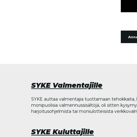
Anna
SYKE Valmentajille
SYKE auttaa valmentajia tuottamaan tehokkaita, l
monipuolisia valmennussisältöjä, oli sitten kysymys
harjoitusohjelmista tai moniulotteisista verkkova
SYKE Kuluttajille