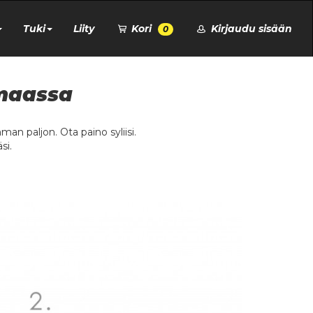
Tuki
Liity
Kori
Kirjaudu sisään
0
 maassa
man paljon. Ota paino syliisi.
si.