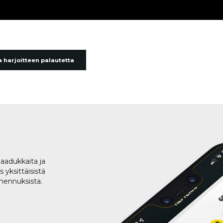
 harjoitteen palautetta
aadukkaita ja
 yksittäisistä
lmennuksista.