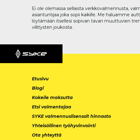
Ei ole olemassa sellaista verkkovalmennusta, valm
asiantuntijaa joka sopii kaikille. Me haluamme aut
löytämään itsellesi sopivan tavan muuttuvien tren
villitysten joukosta.
Etusivu
Blogi
Kokeile maksutta
Etsi valmentajaa
SYKE valmennuslisenssit hinnasto
Yhteisöllinen työhyvinvointi
Ota yhteyttä