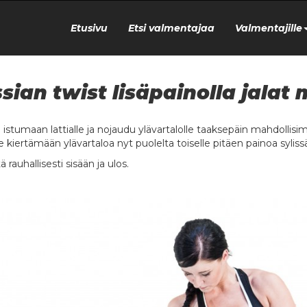
Etusivu
Etsi valmentajaa
Valmentajille
sian twist lisäpainolla jalat
 istumaan lattialle ja nojaudu ylävartalolle taaksepäin mahdollisim
 kiertämään ylävartaloa nyt puolelta toiselle pitäen painoa sylissä
 rauhallisesti sisään ja ulos.