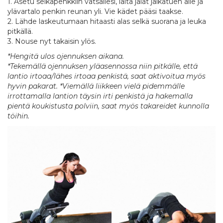
1. Asetu selkäpenkkiin vatsallesi, laita jalat jalkatuen alle ja
ylävartalo penkin reunan yli. Vie kädet pääsi taakse.
2. Lähde laskeutumaan hitaasti alas selkä suorana ja leuka
pitkällä.
3. Nouse nyt takaisin ylös.
*Hengitä ulos ojennuksen aikana.
*Tekemällä ojennuksen yläasennossa niin pitkälle, että
lantio irtoaa/lähes irtoaa penkistä, saat aktivoitua myös
hyvin pakarat. *Viemällä liikkeen vielä pidemmälle
irrottamalla lantion täysin irti penkistä ja hakemalla
pientä koukistusta polviin, saat myös takareidet kunnolla
töihin.