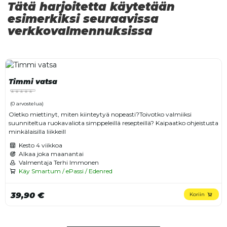
Tätä harjoitetta käytetään
esimerkiksi seuraavissa
verkkovalmennuksissa
Timmi vatsa
(0 arvostelua)
Oletko miettinyt, miten kiinteytyä nopeasti?Toivotko valmiiksi
suunniteltua ruokavaliota simppeleillä resepteillä? Kaipaatko ohjeistusta
minkälaisilla liikkeill
Kesto
4 viikkoa
Alkaa joka maanantai
Valmentaja Terhi Immonen
Käy Smartum / ePassi / Edenred
39,90 €
Koriin