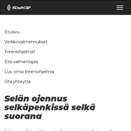
Togg
navig
Etusivu
Verkkovalmennukset
Treeniohjelmat
Etsi valmentajaa
Luo omia treeniohjelmia
Ota yhteyttä
Selän ojennus
selkäpenkissä selkä
suorana