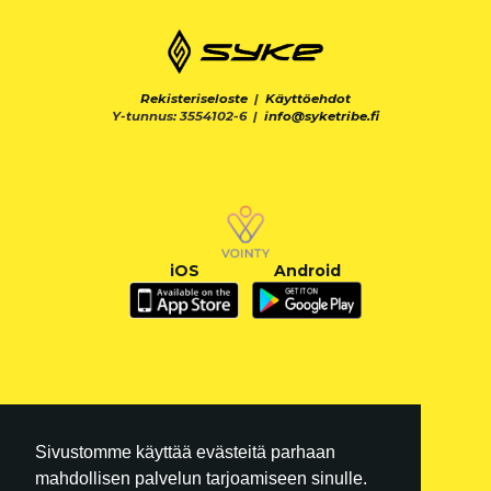
Rekisteriseloste
|
Käyttöehdot
Y-tunnus: 3554102-6 |
info@syketribe.fi
iOS
Android
Sivustomme käyttää evästeitä parhaan
mahdollisen palvelun tarjoamiseen sinulle.