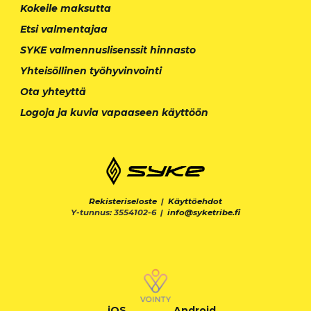
Kokeile maksutta
Etsi valmentajaa
SYKE valmennuslisenssit hinnasto
Yhteisöllinen työhyvinvointi
Ota yhteyttä
Logoja ja kuvia vapaaseen käyttöön
Rekisteriseloste
|
Käyttöehdot
Y-tunnus: 3554102-6 |
info@syketribe.fi
iOS
Android