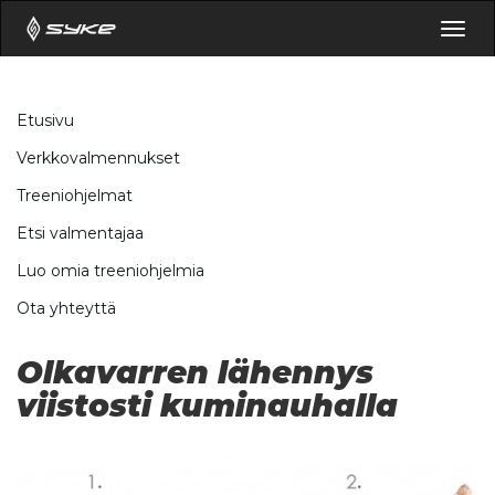
Togg
navig
Etusivu
Verkkovalmennukset
Treeniohjelmat
Etsi valmentajaa
Luo omia treeniohjelmia
Ota yhteyttä
Olkavarren lähennys
viistosti kuminauhalla