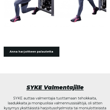
Anna harjoitteen palautetta
SYKE Valmentajille
SYKE auttaa valmentajia tuottamaan tehokkaita,
laadukkaita ja monipuolisia valmennussisältöjä, oli sitten
kysymys yksittäisistä harjoitusohjelmista tai moniulotteisista