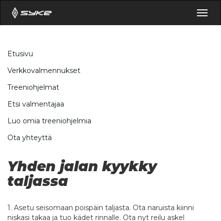
Togg
navig
Etusivu
Verkkovalmennukset
Treeniohjelmat
Etsi valmentajaa
Luo omia treeniohjelmia
Ota yhteyttä
Yhden jalan kyykky
taljassa
1. Asetu seisomaan poispäin taljasta. Ota naruista kiinni
niskasi takaa ja tuo kädet rinnalle. Ota nyt reilu askel