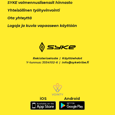
SYKE valmennuslisenssit hinnasto
Yhteisöllinen työhyvinvointi
Ota yhteyttä
Logoja ja kuvia vapaaseen käyttöön
Rekisteriseloste
|
Käyttöehdot
Y-tunnus: 3554102-6 |
info@syketribe.fi
iOS
Android