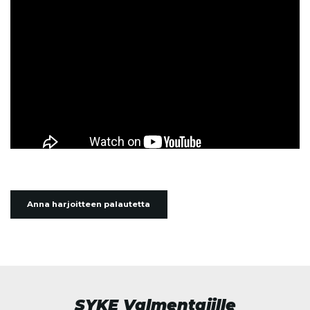
Anna harjoitteen palautetta
SYKE Valmentajille