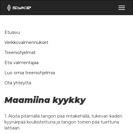
Togg
navig
Etusivu
Verkkovalmennukset
Treeniohjelmat
Etsi valmentajaa
Luo omia treeniohjelmia
Ota yhteyttä
Maamiina kyykky
1. Aloita pitämällä tangon pää rintakehällä, tukevan käden
kyynärpää koukistettuna ja tangon toinen pää tuettuna
lattiaan.