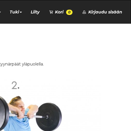
Tuki
Liity
Kori
Kirjaudu sisään
0
kyynärpäät yläpuolella.