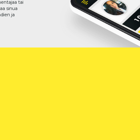
entajaa tai
taa sinua
dien ja