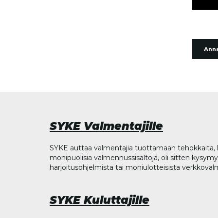
Anna
SYKE Valmentajille
SYKE auttaa valmentajia tuottamaan tehokkaita, l
monipuolisia valmennussisältöjä, oli sitten kysymys
harjoitusohjelmista tai moniulotteisista verkkova
SYKE Kuluttajille