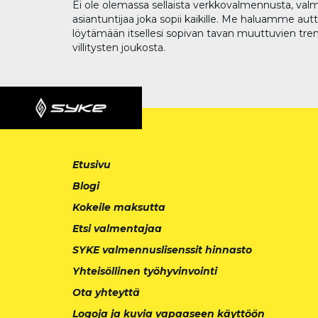
Ei ole olemassa sellaista verkkovalmennusta, valm
asiantuntijaa joka sopii kaikille. Me haluamme aut
löytämään itsellesi sopivan tavan muuttuvien tren
villitysten joukosta.
Etusivu
Blogi
Kokeile maksutta
Etsi valmentajaa
SYKE valmennuslisenssit hinnasto
Yhteisöllinen työhyvinvointi
Ota yhteyttä
Logoja ja kuvia vapaaseen käyttöön