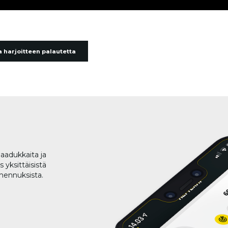
 harjoitteen palautetta
aadukkaita ja
 yksittäisistä
lmennuksista.