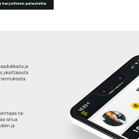
 harjoitteen palautetta
aadukkaita ja
 yksittäisistä
lmennuksista.
entajaa tai
taa sinua
dien ja