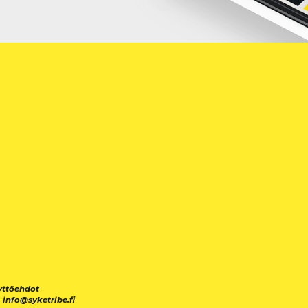
yttöehdot
|
info@syketribe.fi