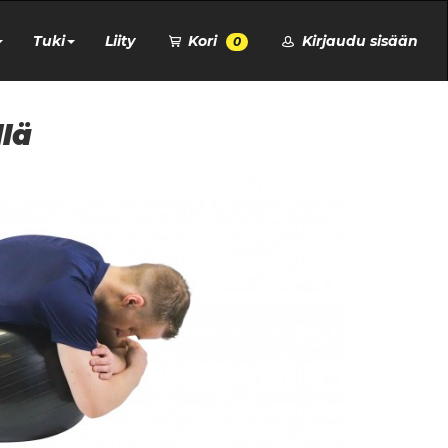
Tuki
Liity
Kori
Kirjaudu sisään
0
lä