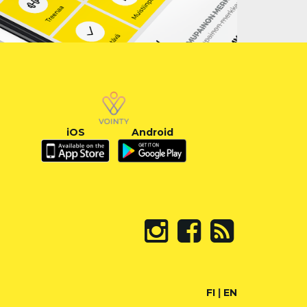
iOS
Android
FI
|
EN