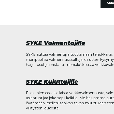
Anna
SYKE Valmentajille
SYKE auttaa valmentajia tuottamaan tehokkaita, l
monipuolisia valmennussisältöjä, oli sitten kysymys
harjoitusohjelmista tai moniulotteisista verkkova
SYKE Kuluttajille
Ei ole olemassa sellaista verkkovalmennusta, valm
asiantuntijaa joka sopii kaikille. Me haluamme aut
löytämään itsellesi sopivan tavan muuttuvien tren
villitysten joukosta.