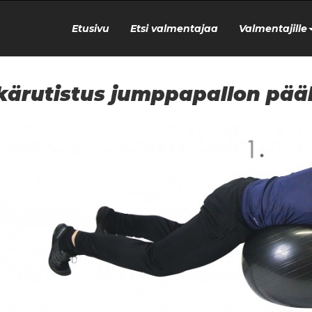
Etusivu
Etsi valmentajaa
Valmentajille
kärutistus jumppapallon pääl