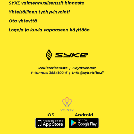
SYKE valmennuslisenssit hinnasto
Yhteisöllinen työhyvinvointi
Ota yhteyttä
Logoja ja kuvia vapaaseen käyttöön
Rekisteriseloste
|
Käyttöehdot
Y-tunnus: 3554102-6 |
info@syketribe.fi
iOS
Android