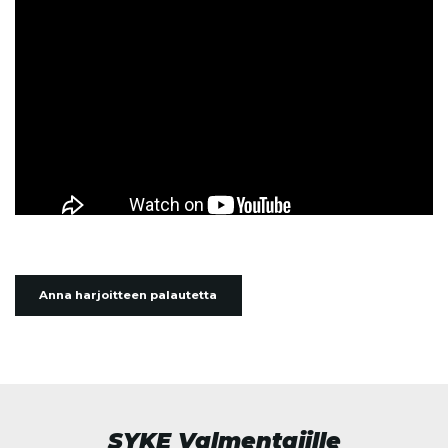
Anna harjoitteen palautetta
SYKE Valmentajille