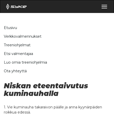
Togg
navig
Etusivu
Verkkovalmennukset
Treeniohjelmat
Etsi valmentajaa
Luo omia treeniohjelmia
Ota yhteyttä
Niskan eteentaivutus
kuminauhalla
1. Vie kuminauha takaraivon päälle ja anna kyynärpäiden
roikkua edessä.