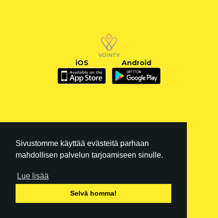
iOS
Android
Sivustomme käyttää evästeitä parhaan
mahdollisen palvelun tarjoamiseen sinulle.
Lue lisää
FI
|
EN
Selvä homma!