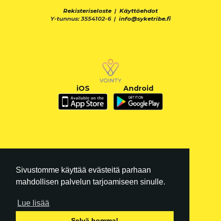
Rekisteriseloste
|
Käyttöehdot
Y-tunnus: 3554102-6 |
info@syketribe.fi
iOS
Android
Sivustomme käyttää evästeitä parhaan
mahdollisen palvelun tarjoamiseen sinulle.
Lue lisää
FI
|
EN
Selvä homma!