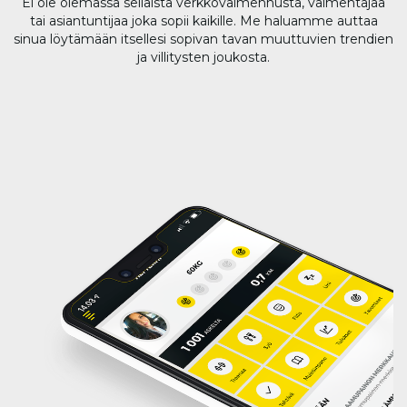
Ei ole olemassa sellaista verkkovalmennusta, valmentajaa
tai asiantuntijaa joka sopii kaikille. Me haluamme auttaa
sinua löytämään itsellesi sopivan tavan muuttuvien trendien
ja villitysten joukosta.