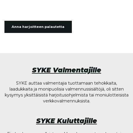
Anna harjoitteen palautetta
SYKE Valmentajille
SYKE auttaa valmentajia tuottamaan tehokkaita,
laadukkaita ja monipuolisia valmennussisältöjä, oli sitten
kysymys yksittäisistä harjoitusohjelmista tai moniulotteisista
verkkovalmennuksista.
SYKE Kuluttajille