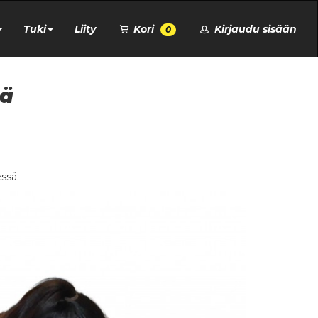
Tuki
Liity
Kori
Kirjaudu sisään
0
tä
ssä.