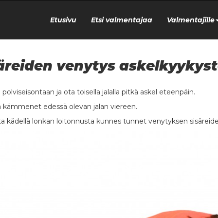
Etusivu
Etsi valmentajaa
Valmentajille
äreiden venytys askelkyykys
 polviseisontaan ja ota toisella jalalla pitkä askel eteenpäin.
a kämmenet edessä olevan jalan viereen.
ta kädellä lonkan loitonnusta kunnes tunnet venytyksen sisäreide