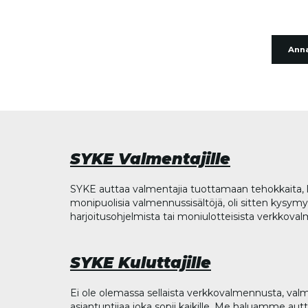
Anna
SYKE Valmentajille
SYKE auttaa valmentajia tuottamaan tehokkaita, l
monipuolisia valmennussisältöjä, oli sitten kysymys
harjoitusohjelmista tai moniulotteisista verkkova
SYKE Kuluttajille
Ei ole olemassa sellaista verkkovalmennusta, valm
asiantuntijaa joka sopii kaikille. Me haluamme aut