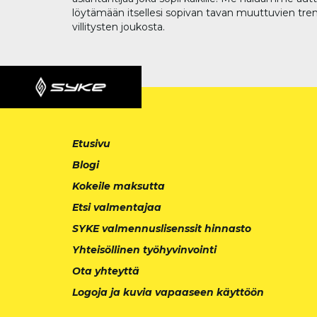
löytämään itsellesi sopivan tavan muuttuvien tren
villitysten joukosta.
Etusivu
Blogi
Kokeile maksutta
Etsi valmentajaa
SYKE valmennuslisenssit hinnasto
Yhteisöllinen työhyvinvointi
Ota yhteyttä
Logoja ja kuvia vapaaseen käyttöön