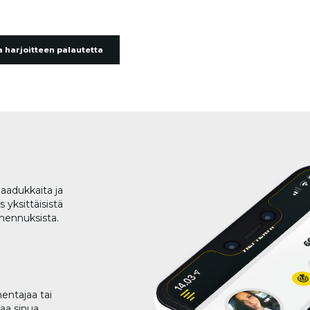
 harjoitteen palautetta
aadukkaita ja
 yksittäisistä
lmennuksista.
entajaa tai
taa sinua