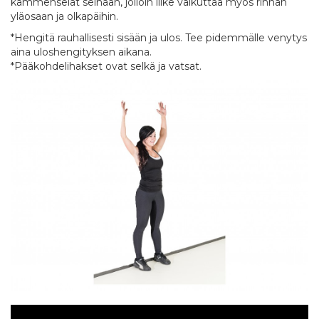
kämmenselät seinään, jolloin liike vaikuttaa myös rinnan
yläosaan ja olkapäihin.
*Hengitä rauhallisesti sisään ja ulos. Tee pidemmälle venytys
aina uloshengityksen aikana.
*Pääkohdelihakset ovat selkä ja vatsat.