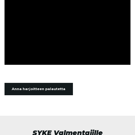
Anna harjoitteen palautetta
SYKE Valmentajille