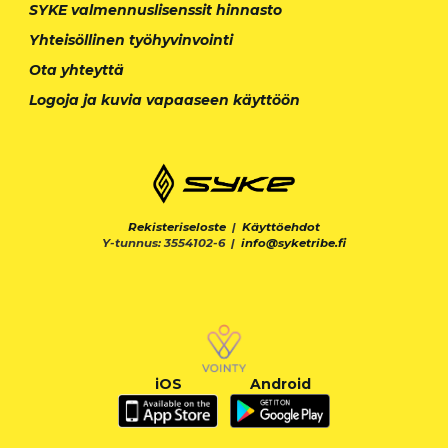
SYKE valmennuslisenssit hinnasto
Yhteisöllinen työhyvinvointi
Ota yhteyttä
Logoja ja kuvia vapaaseen käyttöön
Rekisteriseloste
|
Käyttöehdot
Y-tunnus: 3554102-6 |
info@syketribe.fi
iOS
Android