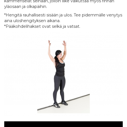
kämmenselät seinään, jolloin liike vaikuttaa myös rinnan
yläosaan ja olkapäihin.
*Hengitä rauhallisesti sisään ja ulos. Tee pidemmälle venytys
aina uloshengityksen aikana.
*Pääkohdelihakset ovat selkä ja vatsat.