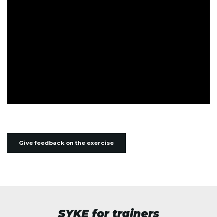
Give feedback on the exercise
SYKE for trainers