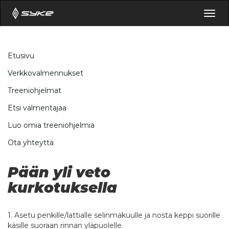
Togg
navig
Etusivu
Verkkovalmennukset
Treeniohjelmat
Etsi valmentajaa
Luo omia treeniohjelmia
Ota yhteyttä
Pään yli veto
kurkotuksella
1. Asetu penkille/lattialle selinmakuulle ja nosta keppi suorille
käsille suoraan rinnan yläpuolelle.