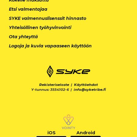
Etsi valmentajaa
SYKE valmennuslisenssit hinnasto
Yhteisöllinen työhyvinvointi
Ota yhteyttä
Logoja ja kuvia vapaaseen käyttöön
Rekisteriseloste
|
Käyttöehdot
Y-tunnus: 3554102-6 |
info@syketribe.fi
iOS
Android